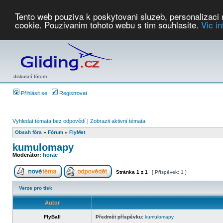
Tento web pouziva k poskytovani sluzeb, personalizaci
cookie. Pouzivanim tohoto webu s tim souhlasite.
Vic i
Počasí
Soutěže
2026:
AZ Cup
Podbrdsky pohar
JPJ
WGC
PMCR
FL
PreWWGC
Saf
diskusní fórum
Přihlásit se
Registrovat
Vyhledat témata bez odpovědí
|
Zobrazit aktivní témata
Obsah fóra
»
Fórum
»
FlyMet
kumulomapy
Moderátor:
horac
Stránka
1
z
1
[ Příspěvek: 1 ]
Verze pro tisk
Autor
FlyBall
Předmět příspěvku:
kumulomapy