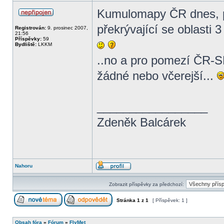
Kumulomapy ČR dnes, p
překrývající se oblasti 3
Registrován:
9. prosinec 2007,
21:56
Příspěvky:
59
Bydliště:
LKKM
..no a pro pomezí ČR-SK
žádné nebo včerejší...
_________________
Zdeněk Balcárek
Nahoru
Zobrazit příspěvky za předchozí:
Stránka
1
z
1
[ Příspěvek: 1 ]
Obsah fóra
»
Fórum
»
FlyMet