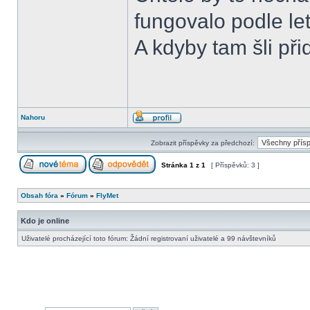
fungovalo podle let
A kdyby tam šli při
Nahoru
Zobrazit příspěvky za předchozí:
Stránka
1
z
1
[ Příspěvků: 3 ]
Obsah fóra
»
Fórum
»
FlyMet
Kdo je online
Uživatelé procházející toto fórum: Žádní registrovaní uživatelé a 99 návštevníků