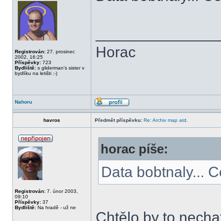
______________
Horac
Registrován:
27. prosinec
2002, 16:25
Příspěvky:
723
Bydliště:
s gliderman's sister v
bydlíku na letišti :-)
Nahoru
havros
Předmět příspěvku:
Re: Archiv map atd.
horac píše:
Data bobtnaly... 
Registrován:
7. únor 2003,
09:10
Příspěvky:
37
Bydliště:
Na hradě - už ne
Chtělo by to nechat