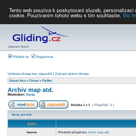
Tento web pouziva k poskytovani sluzeb, personalizaci
cookie. Pouzivanim tohoto webu s tim souhlasite.
Vic i
Počasí
Soutěže
2026:
AZ Cup
Podbrdsky pohar
JPJ
WGC
PMCR
FL
PreWWGC
Saf
diskusní fórum
Přihlásit se
Registrovat
Vyhledat témata bez odpovědí
|
Zobrazit aktivní témata
Obsah fóra
»
Fórum
»
FlyMet
Archiv map atd.
Moderátor:
horac
Stránka
1
z
1
[ Příspěvků: 3 ]
Verze pro tisk
Autor
havros
Předmět příspěvku:
Archiv map atd.