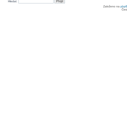
Hledat:
Založeno na
php
Čes