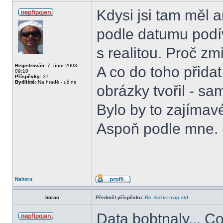
Kdysi jsi tam měl 
podle datumu podíva
s realitou. Proč zm
Registrován:
7. únor 2003,
A co do toho přida
09:10
Příspěvky:
37
Bydliště:
Na hradě - už ne
obrázky tvořil - s
Bylo by to zajímav
Aspoň podle mne. 
Nahoru
horac
Předmět příspěvku:
Re: Archiv map atd.
Data bobtnaly... C