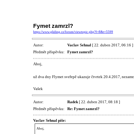
Fymet zamrzl?
https://www.gliding.cz/forum/viewtopic.php?f=8&t=5599
Autor:
Vaclav Sehnal
[ 22. duben 2017, 06:16 ]
Předmět příspěvku:
Fymet zamrzl?
Ahoj,
už dva dny Flymet sveřepě ukazuje čtvrtek 20.4.2017, nezam
Vašek
Autor:
Radek
[ 22. duben 2017, 08:18 ]
Předmět příspěvku:
Re: Fymet zamrzl?
Vaclav Sehnal píše:
Ahoj,