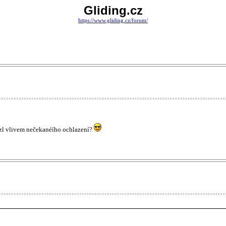
Gliding.cz
https://www.gliding.cz/forum/
rzl vlivem nečekanéího ochlazení?