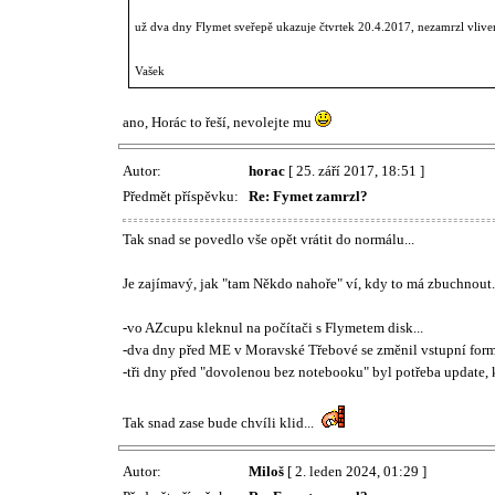
už dva dny Flymet sveřepě ukazuje čtvrtek 20.4.2017, nezamrzl vliv
Vašek
ano, Horác to řeší, nevolejte mu
Autor:
horac
[ 25. září 2017, 18:51 ]
Předmět příspěvku:
Re: Fymet zamrzl?
Tak snad se povedlo vše opět vrátit do normálu...
Je zajímavý, jak "tam Někdo nahoře" ví, kdy to má zbuchnout.
-vo AZcupu kleknul na počítači s Flymetem disk...
-dva dny před ME v Moravské Třebové se změnil vstupní form
-tři dny před "dovolenou bez notebooku" byl potřeba update, k
Tak snad zase bude chvíli klid...
Autor:
Miloš
[ 2. leden 2024, 01:29 ]