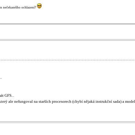
em nečekanéího ochlazení?
..
át GFS...
terý ale nefungoval na starších procesorech (chybí nějaká instrukční sada) a model