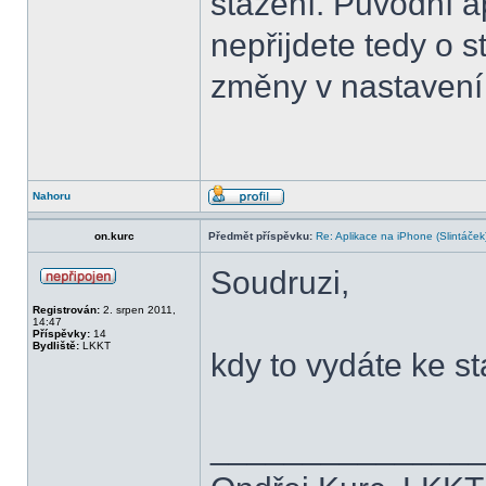
stažení. Původní a
nepřijdete tedy o 
změny v nastavení 
Nahoru
on.kurc
Předmět příspěvku:
Re: Aplikace na iPhone (Slintáček
Soudruzi,
Registrován:
2. srpen 2011,
14:47
Příspěvky:
14
Bydliště:
LKKT
kdy to vydáte ke s
______________