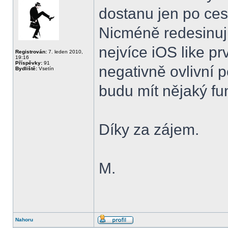
dostanu jen po ces
Nicméně redesinuju
nejvíce iOS like pr
Registrován:
7. leden 2010,
19:16
Příspěvky:
91
negativně ovlivní 
Bydliště:
Vsetín
budu mít nějaký fun
Díky za zájem.
M.
Nahoru