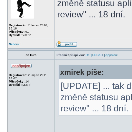
změně statusu aplik
review" ... 18 dní.
Registrován:
7. leden 2010,
19:16
Příspěvky:
91
Bydliště:
Vsetín
Nahoru
on.kurc
Předmět příspěvku:
Re: [UPDATE] Appstore
xmirek píše:
Registrován:
2. srpen 2011,
14:47
Příspěvky:
14
[UPDATE] ... tak d
Bydliště:
LKKT
změně statusu apli
review" ... 18 dní.