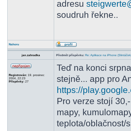
adresu
steigwerte@
soudruh řekne..
Nahoru
jan.zahradka
Předmět příspěvku:
Re: Aplikace na iPhone (Slintáček
Teď na konci srpna
Registrován:
19. prosinec
stejně... app pro A
2004, 22:23
Příspěvky:
27
https://play.google
Pro verze stojí 30,
mapy, kumulomapy 
teplota/oblačnost/s