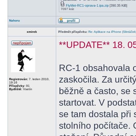
FlyMet-RC1-oprava-1.ipa.zip
[390.35 KiB]
7097 krát
Nahoru
xmirek
Předmět příspěvku:
Re: Aplikace na iPhone (Slintáček
**UPDATE** 18. 05
RC-1 obsahovala o
zaskočila. Za určit
Registrován:
7. leden 2010,
19:16
Příspěvky:
91
běžně a často, se 
Bydliště:
Vsetín
startovat. V podst
se tam dostala při
stolního počítače. 