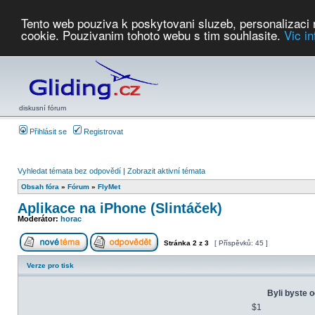
Tento web pouziva k poskytovani sluzeb, personalizaci
cookie. Pouzivanim tohoto webu s tim souhlasite.
Vic i
Počasí
Soutěže
2026:
AZ Cup
Podbrdsky pohar
JPJ
WGC
PMCR
FL
PreWWGC
Saf
diskusní fórum
Přihlásit se
Registrovat
Vyhledat témata bez odpovědí
|
Zobrazit aktivní témata
Obsah fóra
»
Fórum
»
FlyMet
Aplikace na iPhone (Slintáček)
Moderátor:
horac
Stránka
2
z
3
[ Příspěvků: 45 ]
Verze pro tisk
Byli byste oc
$1