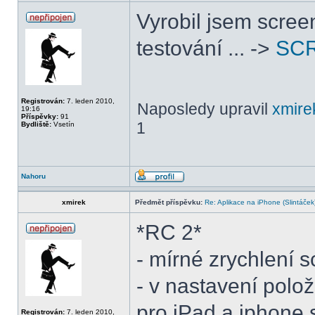
Vyrobil jsem screen
testování ... ->
SC
Registrován:
7. leden 2010,
Naposledy upravil
xmire
19:16
Příspěvky:
91
1
Bydliště:
Vsetín
Nahoru
xmirek
Předmět příspěvku:
Re: Aplikace na iPhone (Slintáček
*RC 2*
- mírné zrychlení 
- v nastavení pol
pro iPad a iphone 
Registrován:
7. leden 2010,