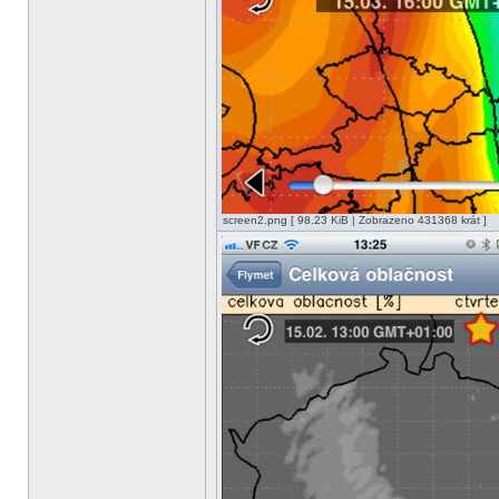
screen2.png [ 98.23 KiB | Zobrazeno 431368 krát ]