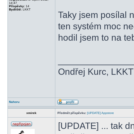
14:47
Příspěvky:
14
Bydliště:
LKKT
Taky jsem posílal 
ten systém moc n
hodil jsem to na t
______________
Ondřej Kurc, LKKT
Nahoru
xmirek
Předmět příspěvku:
[UPDATE] Appstore
[UPDATE] ... tak d