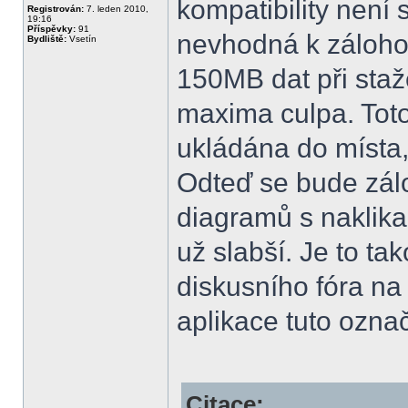
kompatibility není 
Registrován:
7. leden 2010,
19:16
Příspěvky:
91
nevhodná k zálohov
Bydliště:
Vsetín
150MB dat při staž
maxima culpa. Toto 
ukládána do místa,
Odteď se bude zál
diagramů s naklika
už slabší. Je to ta
diskusního fóra na 
aplikace tuto označ
Citace: