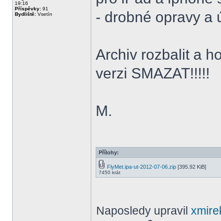
19:16
Příspěvky:
91
- drobné opravy a 
Bydliště:
Vsetín
Archiv rozbalit a h
verzi SMAZAT!!!!!
M.
Přílohy:
FlyMet.ipa-ut-2012-07-06.zip
[395.92 KiB]
7450 krát
Naposledy upravil
xmire