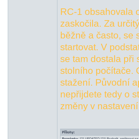
RC-1 obsahovala o
zaskočila. Za určit
běžně a často, se 
startovat. V podst
se tam dostala při
stolního počítače. 
stažení. Původní a
nepřijdete tedy o 
změny v nastavení 
Přílohy:
Poznámka:
*2* UPDATED *2*! Rozbalit, smýknout na