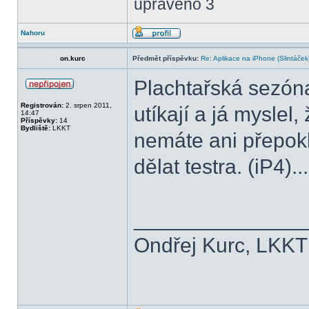
upraveno 3
Nahoru
on.kurc
Předmět příspěvku:
Re: Aplikace na iPhone (Slintáček
Plachtařská sezóna
Registrován:
2. srpen 2011,
utíkají a já myslel
14:47
Příspěvky:
14
Bydliště:
LKKT
nemáte ani přepok
dělat testra. (iP4)
______________
Ondřej Kurc, LKKT