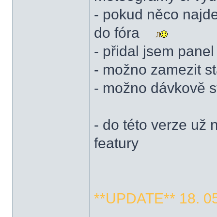
- pokud něco najd
do fóra
- přidal jsem panel
- možno zamezit s
- možno dávkově s
- do této verze už
featury
**UPDATE** 18. 05