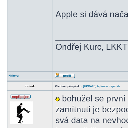
Apple si dává nač
______________
Ondřej Kurc, LKKT
Nahoru
xmirek
Předmět příspěvku:
[UPDATE] Aplikace neprošla
bohužel se první
zamítnutí je bezpoc
svá data na nevho