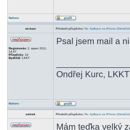
Nahoru
on.kurc
Předmět příspěvku:
Re: Aplikace na iPhone (Slintáček
Psal jsem mail a n
Registrován:
2. srpen 2011,
14:47
Příspěvky:
14
Bydliště:
LKKT
______________
Ondřej Kurc, LKKT
Nahoru
xmirek
Předmět příspěvku:
Re: Aplikace na iPhone (Slintáček
Mám teďka velký zá