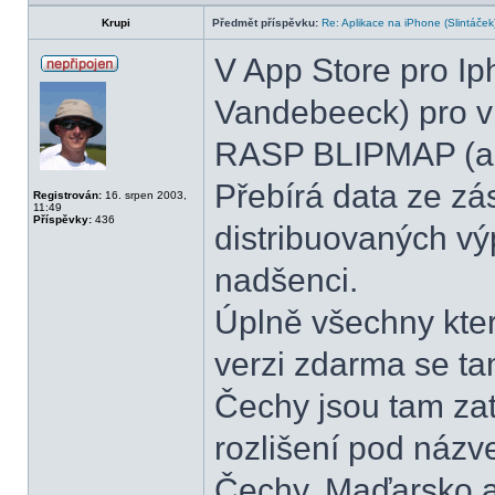
Krupi
Předmět příspěvku:
Re: Aplikace na iPhone (Slintáček
V App Store pro Iph
Vandebeeck) pro v
RASP BLIPMAP (aut
Přebírá data ze zá
Registrován:
16. srpen 2003,
11:49
Příspěvky:
436
distribuovaných v
nadšenci.
Úplně všechny kter
verzi zdarma se ta
Čechy jsou tam zat
rozlišení pod náz
Čechy, Maďarsko a 