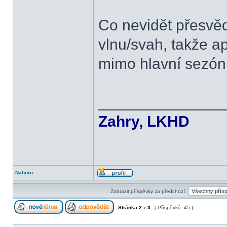
Co nevidět přesvěd
vlnu/svah, takže a
mimo hlavní sezó
______________
Zahry, LKHD
Nahoru
Zobrazit příspěvky za předchozí:
Stránka
2
z
3
[ Příspěvků: 45 ]