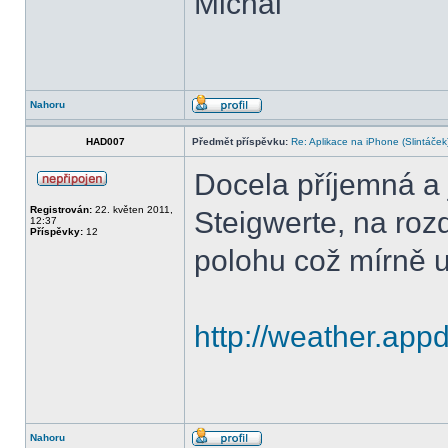
Michal
Nahoru
HAD007
Předmět příspěvku:
Re: Aplikace na iPhone (Slintáček
Docela příjemná a 
Registrován:
22. květen 2011,
Steigwerte, na roz
12:37
Příspěvky:
12
polohu což mírně u
http://weather.app
Nahoru