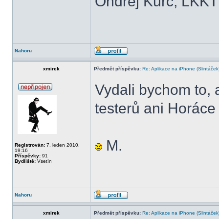
Ondřej Kurc, LKKT
Nahoru
xmirek
Předmět příspěvku:
Re: Aplikace na iPhone (Slintáček
Vydali bychom to,
testerů ani Horáce .
M.
Registrován:
7. leden 2010,
19:16
Příspěvky:
91
Bydliště:
Vsetín
Nahoru
xmirek
Předmět příspěvku:
Re: Aplikace na iPhone (Slintáček