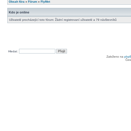
Obsah fóra
»
Fórum
»
FlyMet
Kdo je online
Uživatelé procházející toto fórum: Žádní registrovaní uživatelé a 79 návštevníků
Hledat:
Založeno na
php
Čes