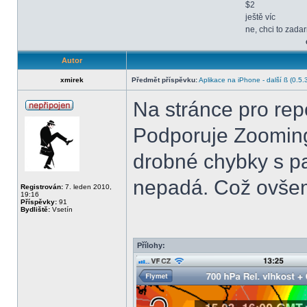
$2
ještě víc
ne, chci to zada
Autor
xmirek
Předmět příspěvku:
Aplikace na iPhone - další ß (0.5.
Na stránce pro repo
Podporuje Zooming
drobné chybky s p
nepadá. Což ovšem
Registrován:
7. leden 2010,
19:16
Příspěvky:
91
Bydliště:
Vsetín
Přílohy: