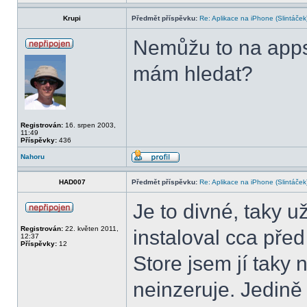
Krupi
Předmět příspěvku:
Re: Aplikace na iPhone (Slintáček
Nemůžu to na apps
mám hledat?
Registrován:
16. srpen 2003,
11:49
Příspěvky:
436
Nahoru
HAD007
Předmět příspěvku:
Re: Aplikace na iPhone (Slintáček
Je to divné, taky u
Registrován:
22. květen 2011,
instaloval cca pře
12:37
Příspěvky:
12
Store jsem jí taky 
neinzeruje. Jedině