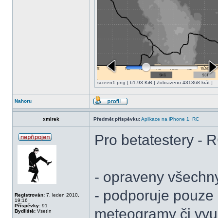
screen1.png [ 61.93 KiB | Zobrazeno 431368 krát ]
Nahoru
xmirek
Předmět příspěvku:
Aplikace na iPhone 1. RC
Pro betatestery - 
- opraveny všechn
- podporuje pouze 
Registrován:
7. leden 2010,
19:16
Příspěvky:
91
meteogramy či využ
Bydliště:
Vsetín