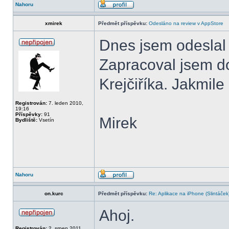
Nahoru
xmirek
Předmět příspěvku:
Odesláno na review v AppStore
Dnes jsem odeslal 
Zapracoval jsem d
Krejčiříka. Jakmil
Registrován:
7. leden 2010,
19:16
Příspěvky:
91
Mirek
Bydliště:
Vsetín
Nahoru
on.kurc
Předmět příspěvku:
Re: Aplikace na iPhone (Slintáček
Ahoj.
Registrován:
2. srpen 2011,