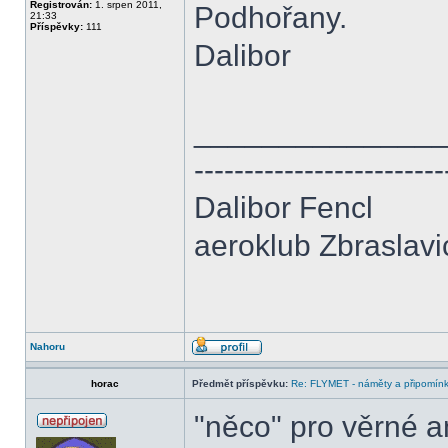
Registrován:
1. srpen 2011,
Podhořany.
21:33
Příspěvky:
111
Dalibor
______________
-------------------------
Dalibor Fencl
aeroklub Zbraslavi
Nahoru
horac
Předmět příspěvku:
Re: FLYMET - náměty a připomínky
"něco" pro věrné a