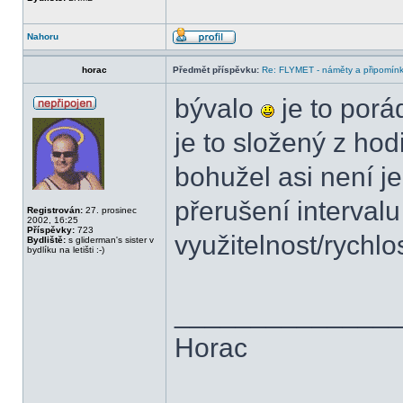
Nahoru
horac
Předmět příspěvku:
Re: FLYMET - náměty a připomínky
bývalo
je to porád
je to složený z hod
bohužel asi není j
přerušení interval
Registrován:
27. prosinec
2002, 16:25
Příspěvky:
723
využitelnost/rychlo
Bydliště:
s gliderman's sister v
bydlíku na letišti :-)
______________
Horac