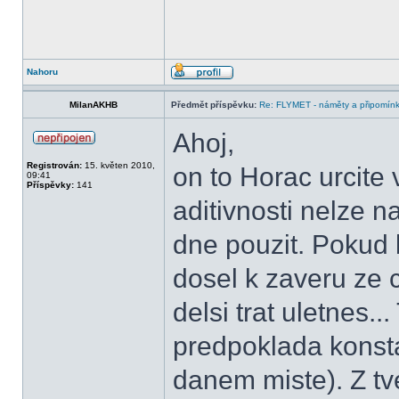
Nahoru
MilanAKHB
Předmět příspěvku:
Re: FLYMET - náměty a připomínky
Ahoj,
Registrován:
15. květen 2010,
on to Horac urcite 
09:41
Příspěvky:
141
aditivnosti nelze n
dne pouzit. Pokud b
dosel k zaveru ze 
delsi trat uletnes.
predpoklada konsta
danem miste). Z tv