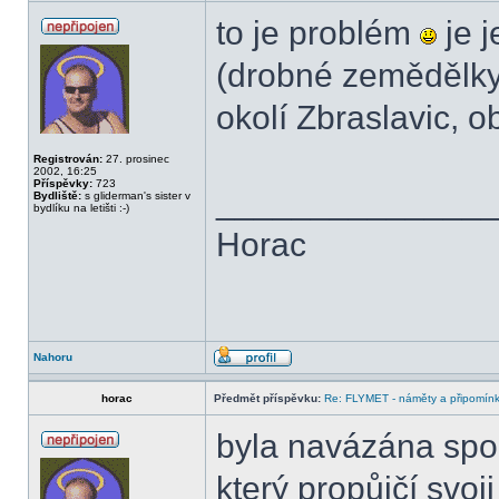
to je problém
je j
(drobné zemědělky
okolí Zbraslavic, o
Registrován:
27. prosinec
2002, 16:25
Příspěvky:
723
______________
Bydliště:
s gliderman's sister v
bydlíku na letišti :-)
Horac
Nahoru
horac
Předmět příspěvku:
Re: FLYMET - náměty a připomínky
byla navázána spo
který propůjčí svo