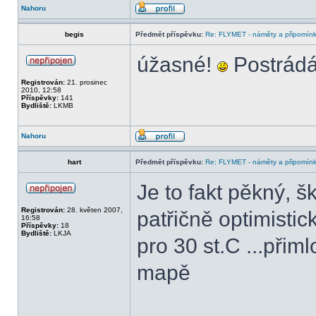
Nahoru
begis
Předmět příspěvku:
Re: FLYMET - náměty a připomínky
úžasné!
Postrádá
Registrován:
21. prosinec
2010, 12:58
Příspěvky:
141
Bydliště:
LKMB
Nahoru
hart
Předmět příspěvku:
Re: FLYMET - náměty a připomínky
Je to fakt pěkný, 
Registrován:
28. květen 2007,
patřičně optimistic
16:58
Příspěvky:
18
Bydliště:
LKJA
pro 30 st.C ...přiml
mapě