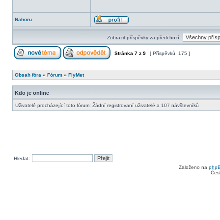
Nahoru
Zobrazit příspěvky za předchozí:
Stránka
7
z
9
[ Příspěvků: 175 ]
Obsah fóra
»
Fórum
»
FlyMet
Kdo je online
Uživatelé procházející toto fórum: Žádní registrovaní uživatelé a 107 návštevníků
Hledat:
Založeno na
php
Čes