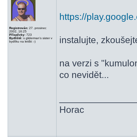
https://play.googl
Registrován:
27. prosinec
2002, 16:25
Příspěvky:
723
instalujte, zkoušej
Bydliště:
s gliderman's sister v
bydlíku na letišti :-)
na verzi s "kumul
co nevidět...
______________
Horac