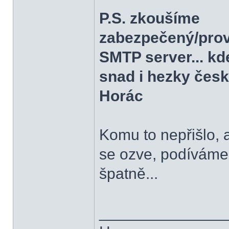
P.S. zkoušíme
zabezpečený/pro
SMTP server... kd
snad i hezky česky
Horác
Komu to nepřišlo,
se ozve, podíváme
špatně...
______________