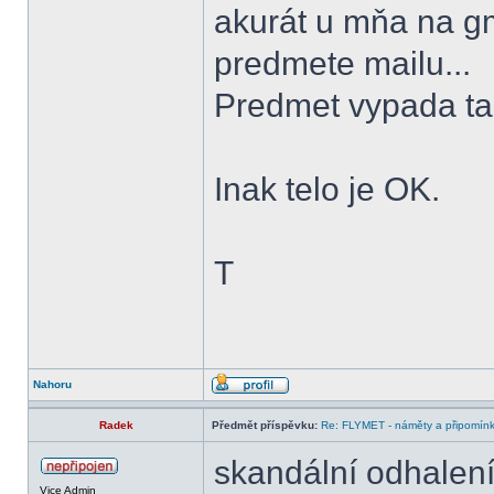
akurát u mňa na gma
predmete mailu...
Predmet vypada t
Inak telo je OK.
T
Nahoru
Radek
Předmět příspěvku:
Re: FLYMET - náměty a připomínky
skandální odhalení
Vice Admin