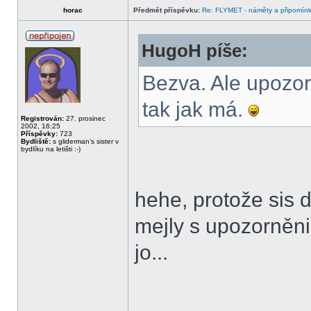
horac
Předmět příspěvku:
Re: FLYMET - náměty a připomínky
HugoH píše:
Bezva. Ale upozor
tak jak má.
Registrován:
27. prosinec
2002, 16:25
Příspěvky:
723
Bydliště:
s gliderman's sister v
bydlíku na letišti :-)
hehe, protože sis d
mejly s upozorněn
jo...
______________