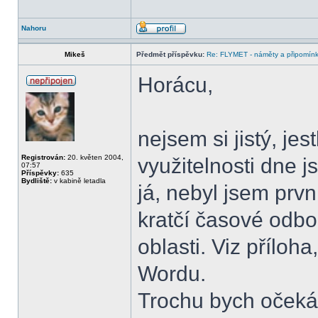
Nahoru
Mikeš
Předmět příspěvku:
Re: FLYMET - náměty a připomínky
Horácu,
nejsem si jistý, jes
Registrován:
20. květen 2004,
využitelnosti dne 
07:57
Příspěvky:
635
Bydliště:
v kabině letadla
já, nebyl jsem prv
kratčí časové odbod
oblasti. Viz přílo
Wordu.
Trochu bych očekával