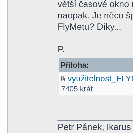
větší časové okno m
naopak. Je něco š
FlyMetu? Díky...
P.
Příloha:
využitelnost_FL
7405 krát
______________
Petr Pánek, Ikarus