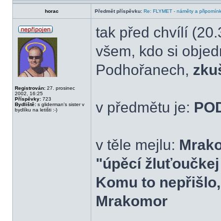
horac
Předmět příspěvku:
Re: FLYMET - náměty a připomínky
tak před chvílí (2
všem, kdo si objed
Podhořanech,
zku
Registrován:
27. prosinec
2002, 16:25
Příspěvky:
723
v předmětu je:
POD
Bydliště:
s gliderman's sister v
bydlíku na letišti :-)
v těle mejlu:
Mrako
"úpěcí žluťoučkej 
Komu to nepřišlo,
Mrakomor