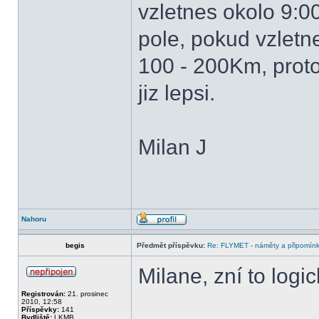
vzletnes okolo 9:
pole, pokud vzletn
100 - 200Km, prot
jiz lepsi.
Milan J
Nahoru
begis
Předmět příspěvku:
Re: FLYMET - náměty a připomínky
Milane, zní to logic
Registrován:
21. prosinec
2010, 12:58
Příspěvky:
141
Bydliště:
LKMB