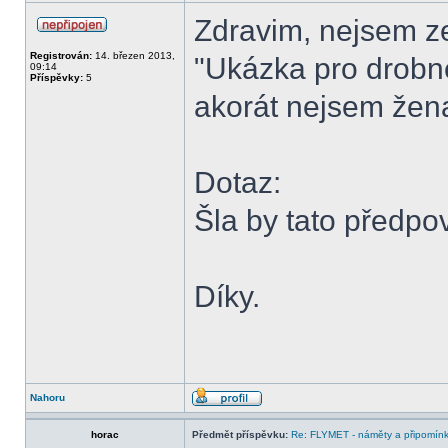
Zdravim, nejsem ze
Registrován:
14. březen 2013,
"Ukázka pro drobné
09:14
Příspěvky:
5
akorát nejsem žen
Dotaz:
Šla by tato předp
Díky.
Nahoru
horac
Předmět příspěvku:
Re: FLYMET - náměty a připomínky