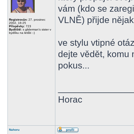
vám (kdo se zareg
VLNĚ) přijde nějake
Registrován:
27. prosinec
2002, 16:25
Příspěvky:
723
Bydliště:
s gliderman's sister v
bydlíku na letišti :-)
ve stylu vtipné otá
dejte vědět, komu 
pokus...
______________
Horac
Nahoru