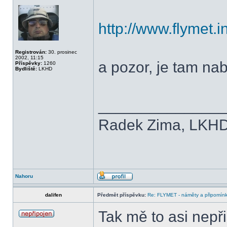
http://www.flymet.i
Registrován:
30. prosinec
2002, 11:15
a pozor, je tam na
Příspěvky:
1260
Bydliště:
LKHD
______________
Radek Zima, LKH
Nahoru
dalifen
Předmět příspěvku:
Re: FLYMET - náměty a připomínky
Tak mě to asi nepř