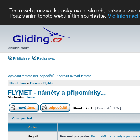
Tento web pouziva k poskytovani sluzeb, personalizaci
Pouzivanim tohoto webu s tim souhlasite.
Vic informaci
Počasí
Soutěže
2026:
AZ Cup
Podbrdsky pohar
JPJ
WGC
PMCR
FL
PreWWGC
Saf
diskusní fórum
Přihlásit se
Registrovat
Vyhledat témata bez odpovědí
|
Zobrazit aktivní témata
Obsah fóra
»
Fórum
»
FlyMet
FLYMET - náměty a připomínky...
Moderátor:
horac
Stránka
7
z
9
[ Příspěvků: 175 ]
Verze pro tisk
Autor
HugoH
Předmět příspěvku:
Re: FLYMET - náměty a připomínky