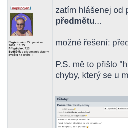
zatím hlášenej od p
předmětu
...
možné řešení: před
Registrován:
27. prosinec
2002, 16:25
Příspěvky:
723
Bydliště:
s gliderman's sister v
bydlíku na letišti :-)
P.S. mě to přišlo "
chyby, který se u
Přílohy:
Poznámka:
hezky-cesky