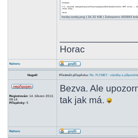
hezky-cesky.png [ 34.32 KiB | Zobrazeno 493883 krát
______________
Horac
Nahoru
HugoH
Předmět příspěvku:
Re: FLYMET - náměty a připomínky
Bezva. Ale upozorn
Registrován:
14. březen 2013,
tak jak má.
09:14
Příspěvky:
5
Nahoru