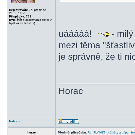
Registrován:
27. prosinec
2002, 16:25
Příspěvky:
723
Bydliště:
s gliderman's sister v
bydlíku na letišti :-)
uááááá!
- milý
mezi těma "šťastli
je správně, že ti ni
______________
Horac
Nahoru
horac
Předmět příspěvku:
Re: FLYMET - náměty a připomínky