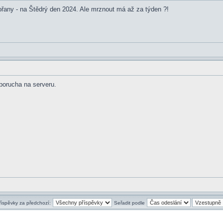
ořany - na Štědrý den 2024. Ale mrznout má až za týden ?!
 porucha na serveru.
říspěvky za předchozí:
Seřadit podle