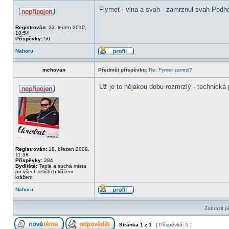
Flymet - vlna a svah - zamrznul svah Podh
Registrován:
23. leden 2010,
10:54
Příspěvky:
50
Nahoru
mchovan
Předmět příspěvku:
Re: Fymet zamrzl?
Už je to nějakou dobu rozmrzlý - technická
Registrován:
18. březen 2009,
11:38
Příspěvky:
284
Bydliště:
Teplá a suchá místa
po všech letištích křížem
krážem.
Nahoru
Zobrazit p
Stránka
1
z
1
[ Příspěvků: 5 ]