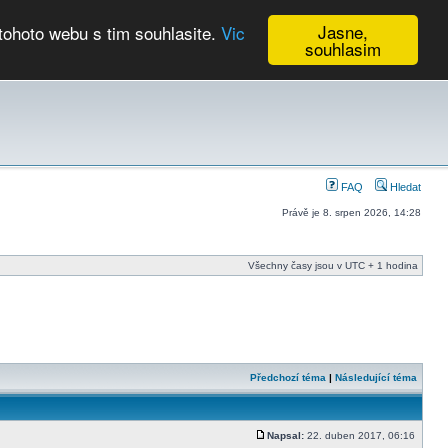
Jasne,
tohoto webu s tim souhlasite.
Vic
souhlasim
Kalendář
FAQ
Hledat
Právě je 8. srpen 2026, 14:28
Všechny časy jsou v UTC + 1 hodina
Předchozí téma
|
Následující téma
Napsal:
22. duben 2017, 06:16