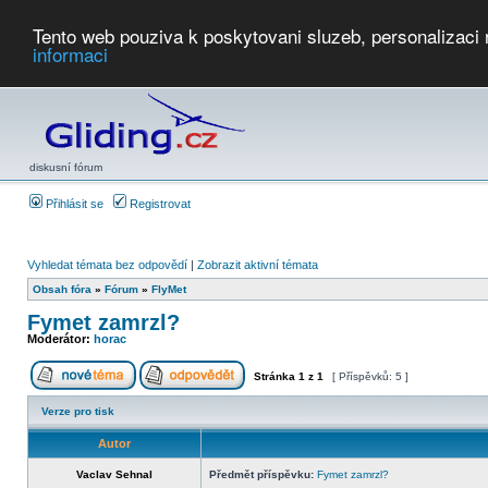
Tento web pouziva k poskytovani sluzeb, personalizaci
informaci
Počasí
Soutěže
2026:
AZ Cup
Podbrdsky pohar
JPJ
WGC
PMCR
FL
PreWWGC
Saf
diskusní fórum
Přihlásit se
Registrovat
Vyhledat témata bez odpovědí
|
Zobrazit aktivní témata
Obsah fóra
»
Fórum
»
FlyMet
Fymet zamrzl?
Moderátor:
horac
Stránka
1
z
1
[ Příspěvků: 5 ]
Verze pro tisk
Autor
Vaclav Sehnal
Předmět příspěvku:
Fymet zamrzl?