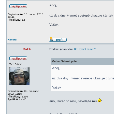
Ahoj,
Registrován:
18. duben 2010,
už dva dny Flymet sveřepě ukazuje čtvrte
13:44
Příspěvky:
12
Vašek
Nahoru
Radek
Předmět příspěvku:
Re: Fymet zamrzl?
Vaclav Sehnal píše:
Vice Admin
Ahoj,
už dva dny Flymet sveřepě ukazuje čtvrt
Vašek
Registrován:
30. prosinec
2002, 11:15
Příspěvky:
1260
Bydliště:
LKHD
ano, Horác to řeší, nevolejte mu
_________________