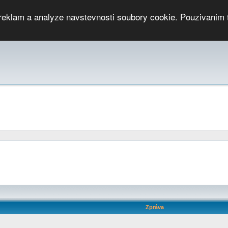
 reklam a analyze navstevnosti soubory cookie. Pouzivanim 
ari
PMCRj
TCup
EGC
DGC
PPV
RP
JWGC
RP
HOP
GGP
CPS On-line
archiv »
SK
Zpráva