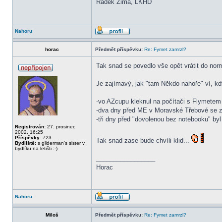
Radek Zima, LKHD
Nahoru
horac
Předmět příspěvku:
Re: Fymet zamrzl?
Tak snad se povedlo vše opět vrátit do norm
Je zajímavý, jak "tam Někdo nahoře" ví, kd
-vo AZcupu kleknul na počítači s Flymetem 
-dva dny před ME v Moravské Třebové se z
-tři dny před "dovolenou bez notebooku" byl
Registrován:
27. prosinec
2002, 16:25
Příspěvky:
723
Tak snad zase bude chvíli klid...
Bydliště:
s gliderman's sister v
bydlíku na letišti :-)
_________________
Horac
Nahoru
Miloš
Předmět příspěvku:
Re: Fymet zamrzl?