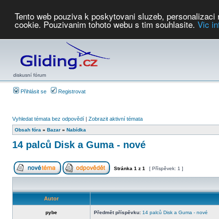
Tento web pouziva k poskytovani sluzeb, personalizaci
cookie. Pouzivanim tohoto webu s tim souhlasite.
Vic i
Počasí
Soutěže
2026:
AZ Cup
Podbrdsky pohar
JPJ
WGC
PMCR
FL
PreWWGC
Saf
diskusní fórum
Přihlásit se
Registrovat
Vyhledat témata bez odpovědí
|
Zobrazit aktivní témata
Obsah fóra
»
Bazar
»
Nabídka
14 palců Disk a Guma - nové
Stránka
1
z
1
[ Příspěvek: 1 ]
Autor
pybe
Předmět příspěvku:
14 palců Disk a Guma - nové