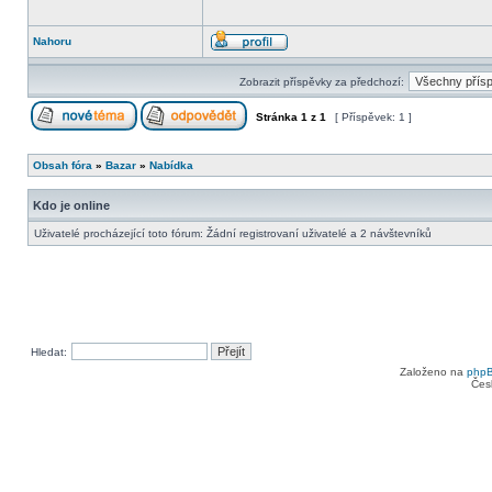
Nahoru
Zobrazit příspěvky za předchozí:
Stránka
1
z
1
[ Příspěvek: 1 ]
Obsah fóra
»
Bazar
»
Nabídka
Kdo je online
Uživatelé procházející toto fórum: Žádní registrovaní uživatelé a 2 návštevníků
Hledat:
Založeno na
php
Čes