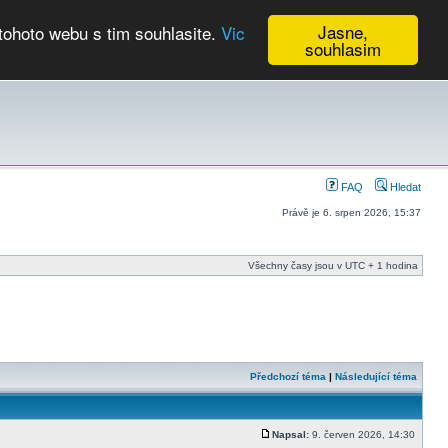
Jasne,
tohoto webu s tim souhlasite.
Vic
souhlasim
Kalendář
FAQ
Hledat
Právě je 6. srpen 2026, 15:37
Všechny časy jsou v UTC + 1 hodina
Předchozí téma
|
Následující téma
Napsal:
9. červen 2026, 14:30