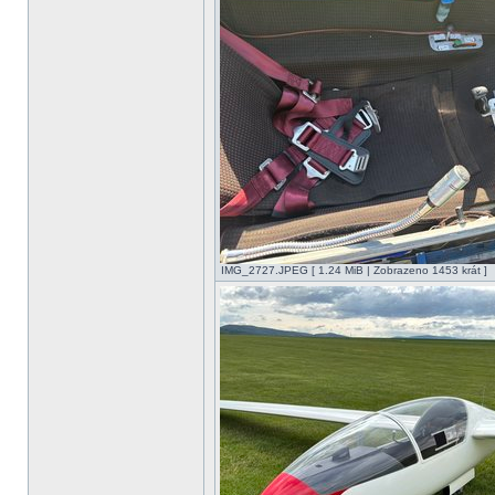
IMG_2727.JPEG [ 1.24 MiB | Zobrazeno 1453 krát ]