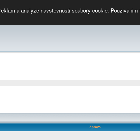
 reklam a analyze navstevnosti soubory cookie. Pouzivanim 
ari
PMCRj
TCup
EGC
DGC
PPV
RP
JWGC
RP
HOP
GGP
CPS On-line
archiv »
SK
Zpráva