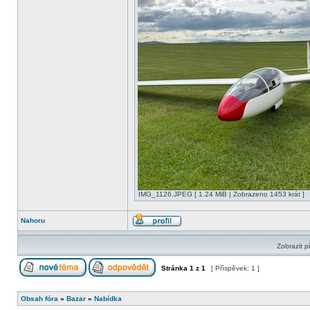
IMG_1126.JPEG [ 1.24 MiB | Zobrazeno 1453 krát ]
Nahoru
Zobrazit p
Stránka
1
z
1
[ Příspěvek: 1 ]
Obsah fóra
»
Bazar
»
Nabídka