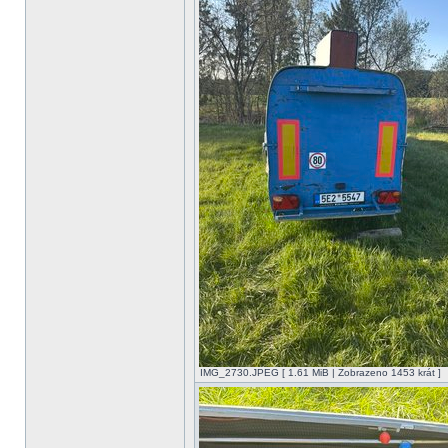
IMG_2730.JPEG [ 1.61 MiB | Zobrazeno 1453 krát ]