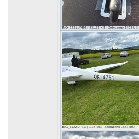
IMG_2721.JPEG [ 831.31 KiB | Zobrazeno 1453 krát 
IMG_1122.JPEG [ 1.36 MiB | Zobrazeno 1453 krát ]