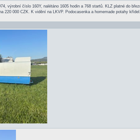
, výrobní číslo 160Y, nalétáno 1605 hodin a 768 startů. KLZ platné do březn
na 220 000 CZK. K vidění na LKVP. Podocasenka a homemade potahy křídel.