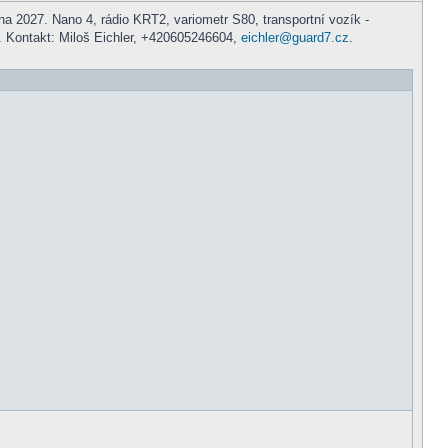
a 2027. Nano 4, rádio KRT2, variometr S80, transportní vozík -
 Kontakt: Miloš Eichler, +420605246604,
eichler@guard7.cz
.