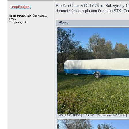
Prodám Cirrus VTC 17,78 m. Rok výroby 1974
domácí výroba s platnou čerstvou STK. Ce
Registrován:
19. únor 2011,
17:07
Příspěvky:
4
Přílohy:
IMG_2731.JPEG [ 1.39 MiB | Zobrazeno 1453 krát ]