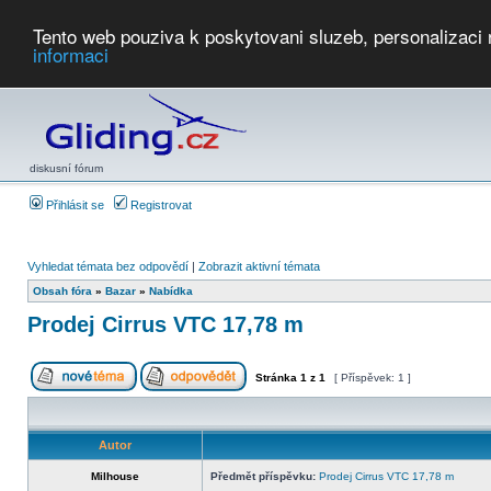
Tento web pouziva k poskytovani sluzeb, personalizaci
informaci
Počasí
Soutěže
2026:
AZ Cup
Podbrdsky pohar
JPJ
WGC
PMCR
FL
PreWWGC
Saf
diskusní fórum
Přihlásit se
Registrovat
Vyhledat témata bez odpovědí
|
Zobrazit aktivní témata
Obsah fóra
»
Bazar
»
Nabídka
Prodej Cirrus VTC 17,78 m
Stránka
1
z
1
[ Příspěvek: 1 ]
Autor
Milhouse
Předmět příspěvku:
Prodej Cirrus VTC 17,78 m