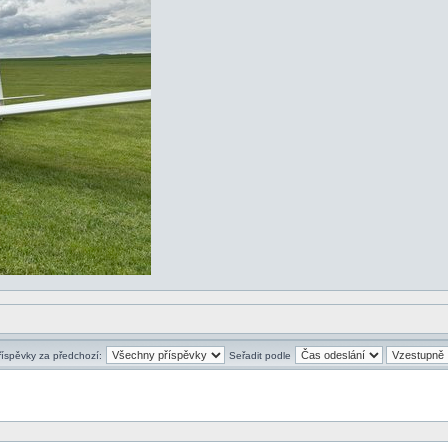
říspěvky za předchozí:
Seřadit podle