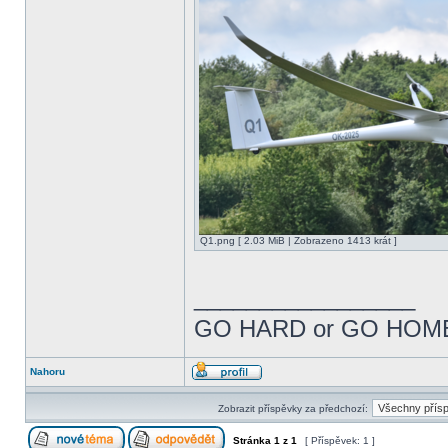
Q1.png [ 2.03 MiB | Zobrazeno 1413 krát ]
_________________
GO HARD or GO HOM
Nahoru
Zobrazit příspěvky za předchozí:
Stránka
1
z
1
[ Příspěvek: 1 ]