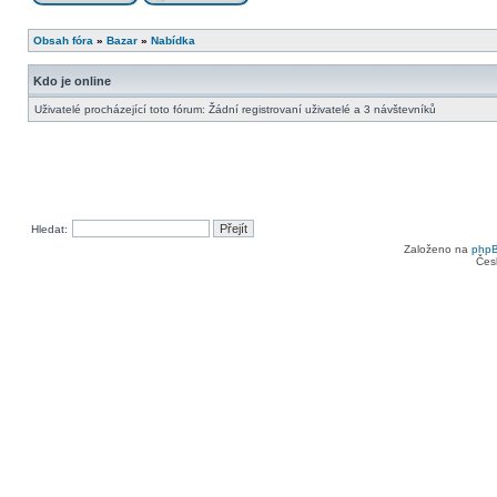
Obsah fóra
»
Bazar
»
Nabídka
Kdo je online
Uživatelé procházející toto fórum: Žádní registrovaní uživatelé a 3 návštevníků
Hledat:
Založeno na
php
Čes