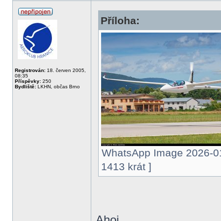
Příloha:
Registrován:
18. červen 2005,
08:35
Příspěvky:
250
Bydliště:
LKHN, občas Brno
WhatsApp Image 2026-01-
1413 krát ]
Ahoj,