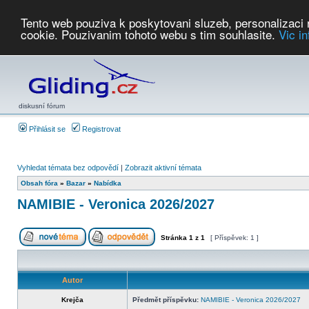
Tento web pouziva k poskytovani sluzeb, personalizaci
cookie. Pouzivanim tohoto webu s tim souhlasite.
Vic i
Počasí
Soutěže
2026:
AZ Cup
Podbrdsky pohar
JPJ
WGC
PMCR
FL
PreWWGC
Saf
diskusní fórum
Přihlásit se
Registrovat
Vyhledat témata bez odpovědí
|
Zobrazit aktivní témata
Obsah fóra
»
Bazar
»
Nabídka
NAMIBIE - Veronica 2026/2027
Stránka
1
z
1
[ Příspěvek: 1 ]
Autor
Krejča
Předmět příspěvku:
NAMIBIE - Veronica 2026/2027