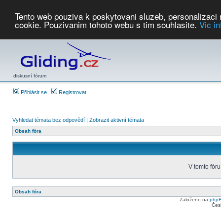
Tento web pouziva k poskytovani sluzeb, personalizaci
cookie. Pouzivanim tohoto webu s tim souhlasite.
Vic i
Počasí
Soutěže
2026:
AZ Cup
Podbrdsky pohar
JPJ
WGC
PMCR
FL
PreWWGC
Saf
diskusní fórum
Přihlásit se
Registrovat
Vyhledat témata bez odpovědí
|
Zobrazit aktivní témata
Obsah fóra
V tomto fóru
Obsah fóra
Založeno na
php
Čes