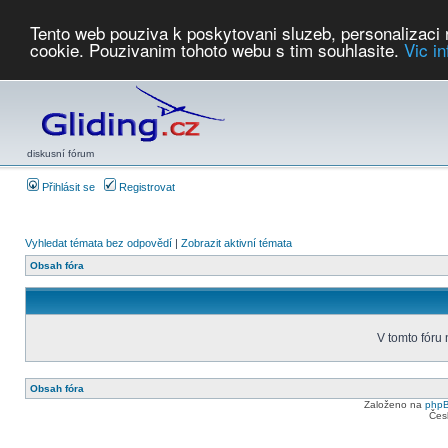
Tento web pouziva k poskytovani sluzeb, personalizaci
cookie. Pouzivanim tohoto webu s tim souhlasite.
Vic i
Počasí
Soutěže
2026:
AZ Cup
Podbrdsky pohar
JPJ
WGC
PMCR
FL
PreWWGC
Saf
diskusní fórum
Přihlásit se
Registrovat
Vyhledat témata bez odpovědí
|
Zobrazit aktivní témata
Obsah fóra
V tomto fóru
Obsah fóra
Založeno na
php
Čes