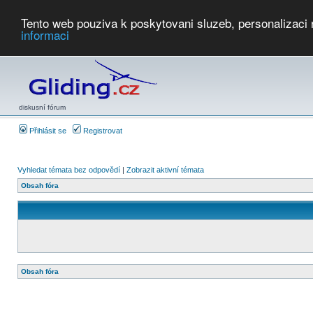
Tento web pouziva k poskytovani sluzeb, personalizaci
informaci
Počasí
Soutěže
2026:
AZ Cup
Podbrdsky pohar
JPJ
WGC
PMCR
FL
PreWWGC
Saf
diskusní fórum
Přihlásit se
Registrovat
Vyhledat témata bez odpovědí
|
Zobrazit aktivní témata
Obsah fóra
Obsah fóra