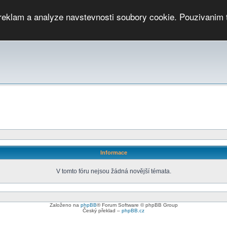
 reklam a analyze navstevnosti soubory cookie. Pouzivanim 
ari
PMCRj
TCup
EGC
DGC
PPV
RP
JWGC
RP
HOP
GGP
CPS On-line
archiv »
SK
Informace
V tomto fóru nejsou žádná novější témata.
Založeno na
phpBB
® Forum Software © phpBB Group
Český překlad –
phpBB.cz