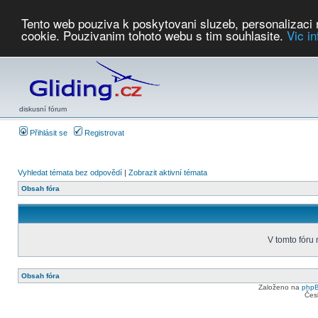
Tento web pouziva k poskytovani sluzeb, personalizaci
cookie. Pouzivanim tohoto webu s tim souhlasite.
Vic i
Počasí
Soutěže
2026:
AZ Cup
Podbrdsky pohar
JPJ
WGC
PMCR
FL
PreWWGC
Saf
diskusní fórum
Přihlásit se
Registrovat
Vyhledat témata bez odpovědí
|
Zobrazit aktivní témata
Obsah fóra
V tomto fóru
Obsah fóra
Založeno na
php
Čes