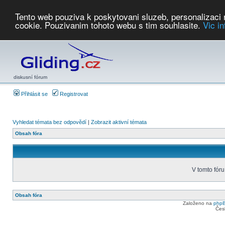
Tento web pouziva k poskytovani sluzeb, personalizaci
cookie. Pouzivanim tohoto webu s tim souhlasite.
Vic i
Počasí
Soutěže
2026:
AZ Cup
Podbrdsky pohar
JPJ
WGC
PMCR
FL
PreWWGC
Saf
diskusní fórum
Přihlásit se
Registrovat
Vyhledat témata bez odpovědí
|
Zobrazit aktivní témata
Obsah fóra
V tomto fóru
Obsah fóra
Založeno na
php
Čes