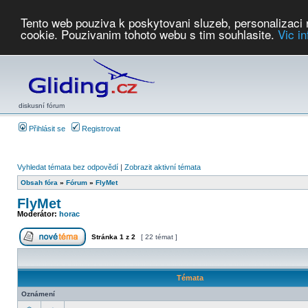
Tento web pouziva k poskytovani sluzeb, personalizaci
cookie. Pouzivanim tohoto webu s tim souhlasite.
Vic i
Počasí
Soutěže
2026:
AZ Cup
Podbrdsky pohar
JPJ
WGC
PMCR
FL
PreWWGC
Saf
diskusní fórum
Přihlásit se
Registrovat
Vyhledat témata bez odpovědí
|
Zobrazit aktivní témata
Obsah fóra
»
Fórum
»
FlyMet
FlyMet
Moderátor:
horac
Stránka
1
z
2
[ 22 témat ]
Témata
Oznámení