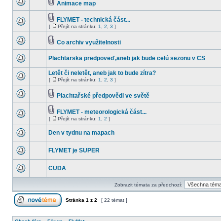
Animace map
FLYMET - technická část...
[
Přejít na stránku:
1
,
2
,
3
]
Co archiv využitelnosti
Plachtarska predpoveď,aneb jak bude celú sezonu v CS
Letět či neletět, aneb jak to bude zítra?
[
Přejít na stránku:
1
,
2
,
3
]
Plachtařské předpovědi ve světě
FLYMET - meteorologická část...
[
Přejít na stránku:
1
,
2
]
Den v tydnu na mapach
FLYMET je SUPER
CUDA
Zobrazit témata za předchozí:
Stránka
1
z
2
[ 22 témat ]