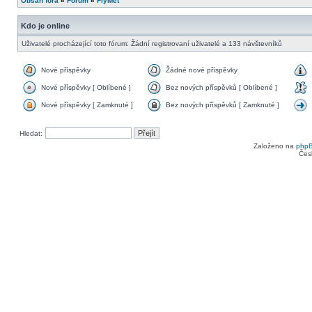
Obsah fóra
»
Fórum
»
FlyMet
Kdo je online
Uživatelé procházející toto fórum: Žádní registrovaní uživatelé a 133 návštevníků
Nové příspěvky
Žádné nové příspěvky
Nové příspěvky [ Oblíbené ]
Bez nových příspěvků [ Oblíbené ]
Nové příspěvky [ Zamknuté ]
Bez nových příspěvků [ Zamknuté ]
Hledat:
Založeno na
php
Čes