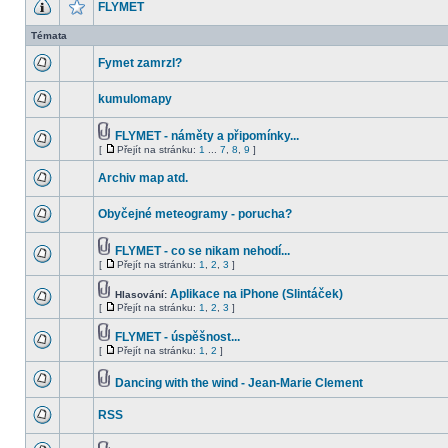
FLYMET
Témata
Fymet zamrzl?
kumulomapy
FLYMET - náměty a připomínky...
[
Přejít na stránku:
1
...
7
,
8
,
9
]
Archiv map atd.
Obyčejné meteogramy - porucha?
FLYMET - co se nikam nehodí...
[
Přejít na stránku:
1
,
2
,
3
]
Aplikace na iPhone (Slintáček)
Hlasování:
[
Přejít na stránku:
1
,
2
,
3
]
FLYMET - úspěšnost...
[
Přejít na stránku:
1
,
2
]
Dancing with the wind - Jean-Marie Clement
RSS