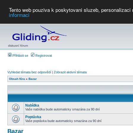
Tento web pouziva k poskytovani sluzeb, personalizaci
informaci
Počasí
Soutěže
2026:
AZ Cup
Podbrdsky pohar
JPJ
WGC
PMCR
FL
PreWWGC
Saf
diskusní fórum
Přihlásit se
Registrovat
Vyhledat témata bez odpovědí
|
Zobrazit aktivní témata
Obsah fóra
»
Bazar
Nabídka
Vaše nabídka bude automaticky smazána za 90 dní
Poptávka
Vaše poptávka bude automaticky smazána za 90 dní
Bazar