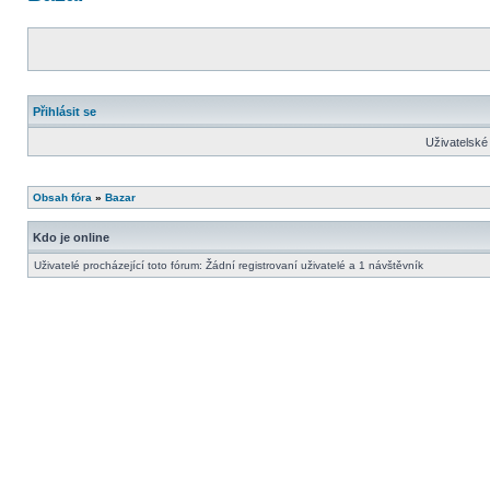
Přihlásit se
Uživatelské
Obsah fóra
»
Bazar
Kdo je online
Uživatelé procházející toto fórum: Žádní registrovaní uživatelé a 1 návštěvník