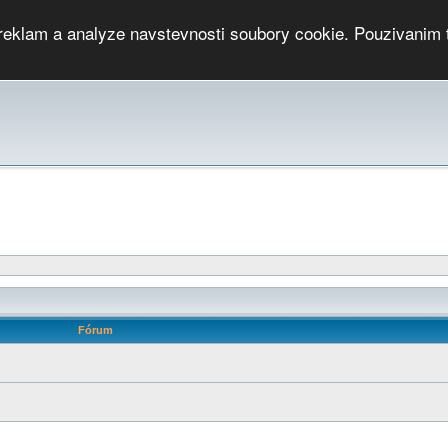
 reklam a analyze navstevnosti soubory cookie. Pouzivanim 
ari
PMCRj
TCup
EGC
DGC
PPV
RP
JWGC
RP
HOP
GGP
CPS On-line
archiv »
SK
Fórum