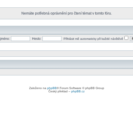
Nemáte potřebná oprávnění pro čtení témat v tomto fóru.
 jméno:
Heslo:
Přihlásit mě automaticky při každé návštěvě
Založeno na
phpBB
® Forum Software © phpBB Group
Český překlad –
phpBB.cz