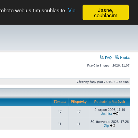
Jasne,
tohoto webu s tim souhlasite.
Vic
souhlasim
Kalendář
FAQ
Hledat
Právě je 8. srpen 2026, 11:07
Všechny časy jsou v UTC + 1 hodina
Témata
Příspěvky
Poslední příspěvek
2. srpen 2026, 11:19
17
17
Joshka
30. červenec 2026, 17:26
11
11
Zip