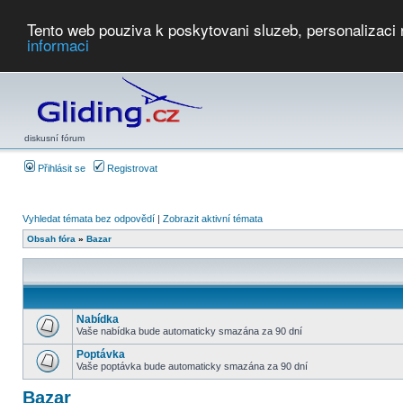
Tento web pouziva k poskytovani sluzeb, personalizaci
informaci
Počasí
Soutěže
2026:
AZ Cup
Podbrdsky pohar
JPJ
WGC
PMCR
FL
PreWWGC
Saf
diskusní fórum
Přihlásit se
Registrovat
Vyhledat témata bez odpovědí
|
Zobrazit aktivní témata
Obsah fóra
»
Bazar
Nabídka
Vaše nabídka bude automaticky smazána za 90 dní
Poptávka
Vaše poptávka bude automaticky smazána za 90 dní
Bazar