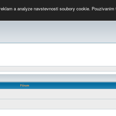
 reklam a analyze navstevnosti soubory cookie. Pouzivanim 
ari
PMCRj
TCup
EGC
DGC
PPV
RP
JWGC
RP
HOP
GGP
CPS On-line
archiv »
SK
Fórum