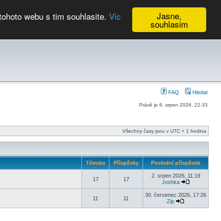
Jasne,
tohoto webu s tim souhlasite.
Vic
souhlasim
Kalendář
FAQ
Hledat
Právě je 6. srpen 2026, 22:33
Všechny časy jsou v UTC + 1 hodina
Témata
Příspěvky
Poslední příspěvek
2. srpen 2026, 11:19
17
17
Joshka
30. červenec 2026, 17:26
11
11
Zip