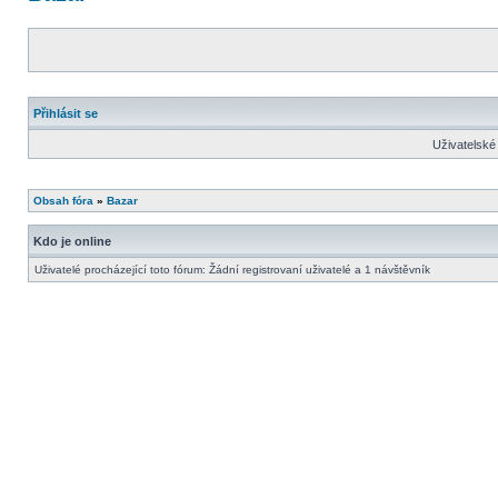
Přihlásit se
Uživatelské
Obsah fóra
»
Bazar
Kdo je online
Uživatelé procházející toto fórum: Žádní registrovaní uživatelé a 1 návštěvník