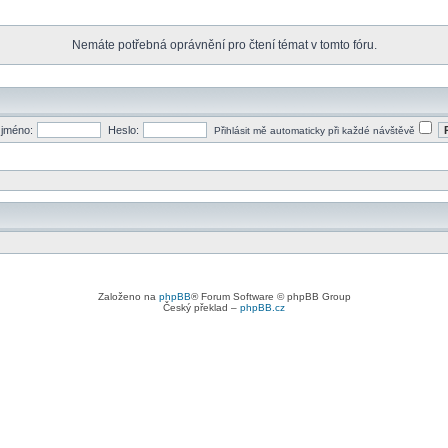
Nemáte potřebná oprávnění pro čtení témat v tomto fóru.
 jméno:
Heslo:
Přihlásit mě automaticky při každé návštěvě
Založeno na
phpBB
® Forum Software © phpBB Group
Český překlad –
phpBB.cz