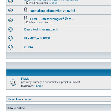
[
Přejít na stránku:
1
,
2
,
3
]
Plachtařské předpovědi ve světě
FLYMET - meteorologická část...
[
Přejít na stránku:
1
,
2
]
Den v tydnu na mapach
FLYMET je SUPER
CUDA
FlyMet
postřehy, náměty a připomínky k projektu FlyMet
Moderátor:
horac
Obsah fóra
»
Fórum
Kdo je online