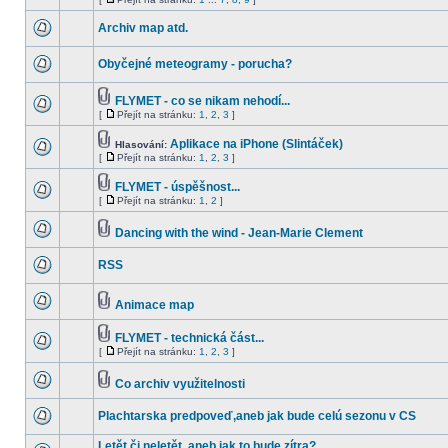
Archiv map atd.
Obyčejné meteogramy - porucha?
FLYMET - co se nikam nehodí...
[
Přejít na stránku:
1
,
2
,
3
]
Aplikace na iPhone (Slintáček)
Hlasování:
[
Přejít na stránku:
1
,
2
,
3
]
FLYMET - úspěšnost...
[
Přejít na stránku:
1
,
2
]
Dancing with the wind - Jean-Marie Clement
RSS
Animace map
FLYMET - technická část...
[
Přejít na stránku:
1
,
2
,
3
]
Co archiv využitelnosti
Plachtarska predpoveď,aneb jak bude celú sezonu v CS
Letět či neletět, aneb jak to bude zítra?