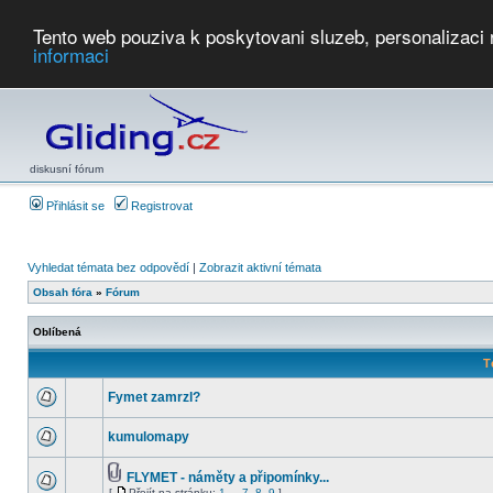
Tento web pouziva k poskytovani sluzeb, personalizaci
informaci
Počasí
Soutěže
2026:
AZ Cup
Podbrdsky pohar
JPJ
WGC
PMCR
FL
PreWWGC
Saf
diskusní fórum
Přihlásit se
Registrovat
Vyhledat témata bez odpovědí
|
Zobrazit aktivní témata
Obsah fóra
»
Fórum
Oblíbená
T
Fymet zamrzl?
kumulomapy
FLYMET - náměty a připomínky...
[
Přejít na stránku:
1
...
7
,
8
,
9
]