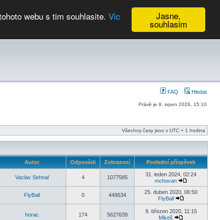
Jasne,
tohoto webu s tim souhlasite.
Vic
souhlasim
Kalendář
FAQ
Hledat
Právě je 8. srpen 2026, 15:10
Všechny časy jsou v UTC + 1 hodina
Autor
Odpovědi
Zobrazení
Poslední příspěvek
31. leden 2024, 02:24
Vaclav Sehnal
4
1077585
mchovan
25. duben 2020, 06:50
FlyBall
0
449534
FlyBall
9. březen 2020, 11:15
horac
174
5627639
Mikeš