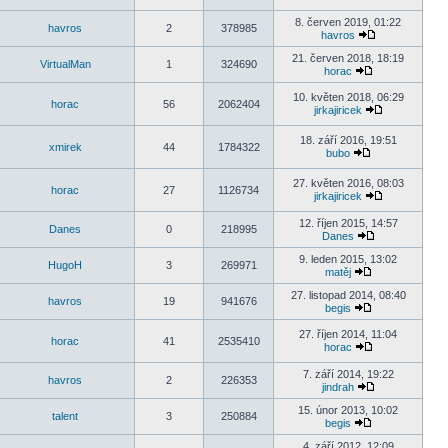
8. červen 2019, 01:22
havros
2
378985
havros
21. červen 2018, 18:19
VirtualMan
1
324690
horac
10. květen 2018, 06:29
horac
56
2062404
jirkajiricek
18. září 2016, 19:51
xmirek
44
1784322
bubo
27. květen 2016, 08:03
horac
27
1126734
jirkajiricek
12. říjen 2015, 14:57
Danes
0
218995
Danes
9. leden 2015, 13:02
HugoH
3
269971
matěj
27. listopad 2014, 08:40
havros
19
941676
begis
27. říjen 2014, 11:04
horac
41
2535410
horac
7. září 2014, 19:22
havros
2
226353
jindrah
15. únor 2013, 10:02
talent
3
250884
begis
4. září 2012, 12:09