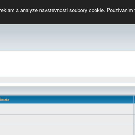
 reklam a analyze navstevnosti soubory cookie. Pouzivanim 
ari
PMCRj
TCup
EGC
DGC
PPV
RP
JWGC
RP
HOP
GGP
CPS On-line
archiv »
SK
émata