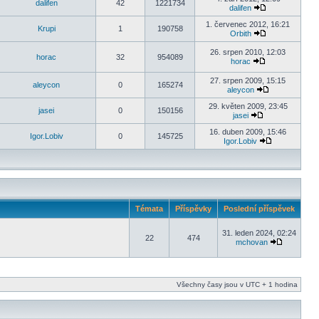
dalifen
42
1221734
dalifen
1. červenec 2012, 16:21
Krupi
1
190758
Orbith
26. srpen 2010, 12:03
horac
32
954089
horac
27. srpen 2009, 15:15
aleycon
0
165274
aleycon
29. květen 2009, 23:45
jasei
0
150156
jasei
16. duben 2009, 15:46
Igor.Lobiv
0
145725
Igor.Lobiv
Témata
Příspěvky
Poslední příspěvek
31. leden 2024, 02:24
22
474
mchovan
Všechny časy jsou v UTC + 1 hodina