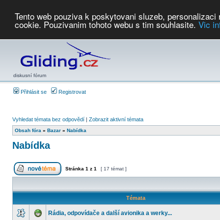
Tento web pouziva k poskytovani sluzeb, personalizaci
cookie. Pouzivanim tohoto webu s tim souhlasite.
Vic i
Počasí
Soutěže
2026:
AZ Cup
Podbrdsky pohar
JPJ
WGC
PMCR
FL
PreWWGC
Saf
diskusní fórum
Přihlásit se
Registrovat
Vyhledat témata bez odpovědí
|
Zobrazit aktivní témata
Obsah fóra
»
Bazar
»
Nabídka
Nabídka
Stránka
1
z
1
[ 17 témat ]
Témata
Rádia, odpovídače a další avionika a werky...