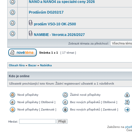
NANO a NANO4 za specialni ceny 2026
Prodávám DG202/17
prodám VSO-10 OK-2500
NAMIBIE - Veronica 2026/2027
Zobrazit témata za předchozí:
Stránka
1
z
1
[ 17 témat ]
Obsah fóra
»
Bazar
»
Nabídka
Kdo je online
Uživatelé procházející toto fórum: Žádní registrovaní uživatelé a 1 návštěvník
Nové příspěvky
Žádné nové příspěvky
Nové příspěvky [ Oblíbené ]
Bez nových příspěvků [ Oblíbené ]
Nové příspěvky [ Zamknuté ]
Bez nových příspěvků [ Zamknuté ]
Hledat:
Založeno na
php
Čes