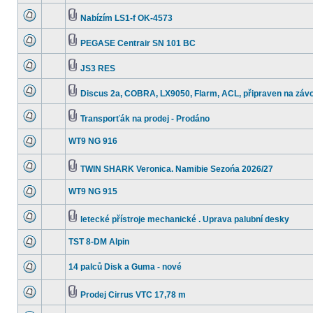
Nabízím LS1-f OK-4573
PEGASE Centrair SN 101 BC
JS3 RES
Discus 2a, COBRA, LX9050, Flarm, ACL, připraven na závo
Transporťák na prodej - Prodáno
WT9 NG 916
TWIN SHARK Veronica. Namibie Sezońa 2026/27
WT9 NG 915
letecké přístroje mechanické . Uprava palubní desky
TST 8-DM Alpin
14 palců Disk a Guma - nové
Prodej Cirrus VTC 17,78 m