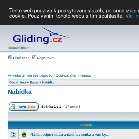
Tento web pouziva k poskytovani sluzeb, personalizaci
cookie. Pouzivanim tohoto webu s tim souhlasite.
Vic i
Počasí
Soutěže
2026:
AZ Cup
Podbrdsky pohar
JPJ
WGC
PMCR
FL
PreWWGC
Saf
diskusní fórum
Přihlásit se
Registrovat
Vyhledat témata bez odpovědí
|
Zobrazit aktivní témata
Obsah fóra
»
Bazar
»
Nabídka
Nabídka
Stránka
1
z
1
[ 17 témat ]
Témata
Rádia, odpovídače a další avionika a werky...