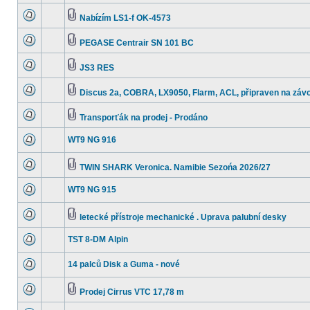
Nabízím LS1-f OK-4573
PEGASE Centrair SN 101 BC
JS3 RES
Discus 2a, COBRA, LX9050, Flarm, ACL, připraven na závo
Transporťák na prodej - Prodáno
WT9 NG 916
TWIN SHARK Veronica. Namibie Sezońa 2026/27
WT9 NG 915
letecké přístroje mechanické . Uprava palubní desky
TST 8-DM Alpin
14 palců Disk a Guma - nové
Prodej Cirrus VTC 17,78 m