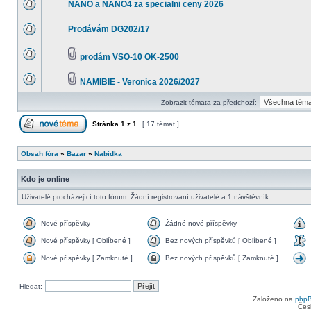
NANO a NANO4 za specialni ceny 2026
Prodávám DG202/17
prodám VSO-10 OK-2500
NAMIBIE - Veronica 2026/2027
Zobrazit témata za předchozí:
Stránka
1
z
1
[ 17 témat ]
Obsah fóra
»
Bazar
»
Nabídka
Kdo je online
Uživatelé procházející toto fórum: Žádní registrovaní uživatelé a 1 návštěvník
Nové příspěvky
Žádné nové příspěvky
Nové příspěvky [ Oblíbené ]
Bez nových příspěvků [ Oblíbené ]
Nové příspěvky [ Zamknuté ]
Bez nových příspěvků [ Zamknuté ]
Hledat:
Založeno na
php
Čes