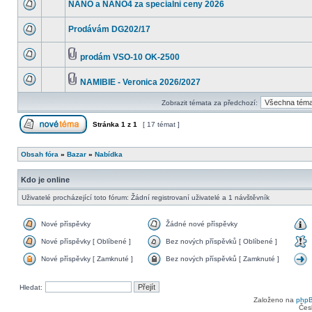
NANO a NANO4 za specialni ceny 2026
Prodávám DG202/17
prodám VSO-10 OK-2500
NAMIBIE - Veronica 2026/2027
Zobrazit témata za předchozí:
Stránka
1
z
1
[ 17 témat ]
Obsah fóra
»
Bazar
»
Nabídka
Kdo je online
Uživatelé procházející toto fórum: Žádní registrovaní uživatelé a 1 návštěvník
Nové příspěvky
Žádné nové příspěvky
Nové příspěvky [ Oblíbené ]
Bez nových příspěvků [ Oblíbené ]
Nové příspěvky [ Zamknuté ]
Bez nových příspěvků [ Zamknuté ]
Hledat:
Založeno na
php
Čes