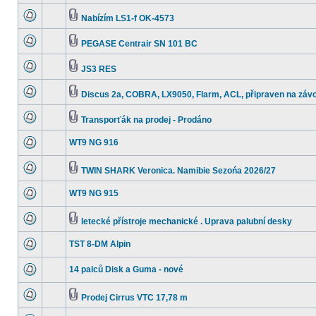
Nabízím LS1-f OK-4573
PEGASE Centrair SN 101 BC
JS3 RES
Discus 2a, COBRA, LX9050, Flarm, ACL, připraven na závo
Transporťák na prodej - Prodáno
WT9 NG 916
TWIN SHARK Veronica. Namibie Sezońa 2026/27
WT9 NG 915
letecké přístroje mechanické . Uprava palubní desky
TST 8-DM Alpin
14 palců Disk a Guma - nové
Prodej Cirrus VTC 17,78 m