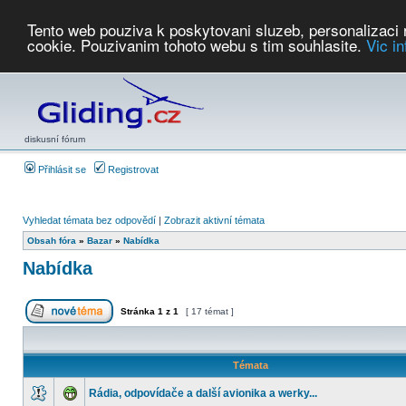
Tento web pouziva k poskytovani sluzeb, personalizaci
cookie. Pouzivanim tohoto webu s tim souhlasite.
Vic i
Počasí
Soutěže
2026:
AZ Cup
Podbrdsky pohar
JPJ
WGC
PMCR
FL
PreWWGC
Saf
diskusní fórum
Přihlásit se
Registrovat
Vyhledat témata bez odpovědí
|
Zobrazit aktivní témata
Obsah fóra
»
Bazar
»
Nabídka
Nabídka
Stránka
1
z
1
[ 17 témat ]
Témata
Rádia, odpovídače a další avionika a werky...