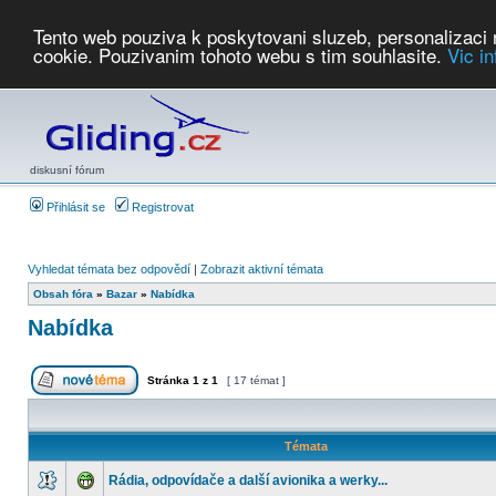
Tento web pouziva k poskytovani sluzeb, personalizaci
cookie. Pouzivanim tohoto webu s tim souhlasite.
Vic i
Počasí
Soutěže
2026:
AZ Cup
Podbrdsky pohar
JPJ
WGC
PMCR
FL
PreWWGC
Saf
diskusní fórum
Přihlásit se
Registrovat
Vyhledat témata bez odpovědí
|
Zobrazit aktivní témata
Obsah fóra
»
Bazar
»
Nabídka
Nabídka
Stránka
1
z
1
[ 17 témat ]
Témata
Rádia, odpovídače a další avionika a werky...