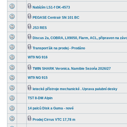
Nabízím LS1-f OK-4573
PEGASE Centrair SN 101 BC
JS3 RES
Discus 2a, COBRA, LX9050, Flarm, ACL, připraven na závo
Transporťák na prodej - Prodáno
WT9 NG 916
TWIN SHARK Veronica. Namibie Sezońa 2026/27
WT9 NG 915
letecké přístroje mechanické . Uprava palubní desky
TST 8-DM Alpin
14 palců Disk a Guma - nové
Prodej Cirrus VTC 17,78 m