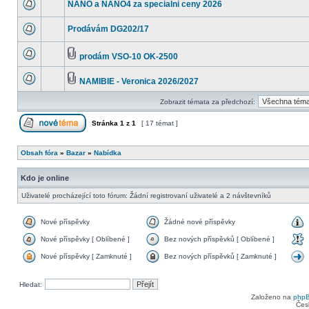
NANO a NANO4 za specialni ceny 2026
Prodávám DG202/17
prodám VSO-10 OK-2500
NAMIBIE - Veronica 2026/2027
Zobrazit témata za předchozí:
Stránka
1
z
1
[ 17 témat ]
Obsah fóra
»
Bazar
»
Nabídka
Kdo je online
Uživatelé procházející toto fórum: Žádní registrovaní uživatelé a 2 návštevníků
Nové příspěvky
Žádné nové příspěvky
Nové příspěvky [ Oblíbené ]
Bez nových příspěvků [ Oblíbené ]
Nové příspěvky [ Zamknuté ]
Bez nových příspěvků [ Zamknuté ]
Hledat:
Založeno na
php
Čes