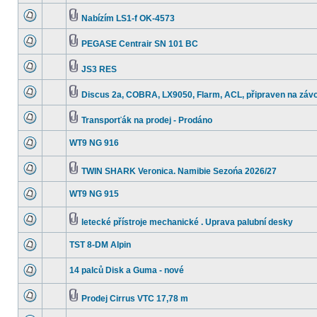
Nabízím LS1-f OK-4573
PEGASE Centrair SN 101 BC
JS3 RES
Discus 2a, COBRA, LX9050, Flarm, ACL, připraven na závo
Transporťák na prodej - Prodáno
WT9 NG 916
TWIN SHARK Veronica. Namibie Sezońa 2026/27
WT9 NG 915
letecké přístroje mechanické . Uprava palubní desky
TST 8-DM Alpin
14 palců Disk a Guma - nové
Prodej Cirrus VTC 17,78 m