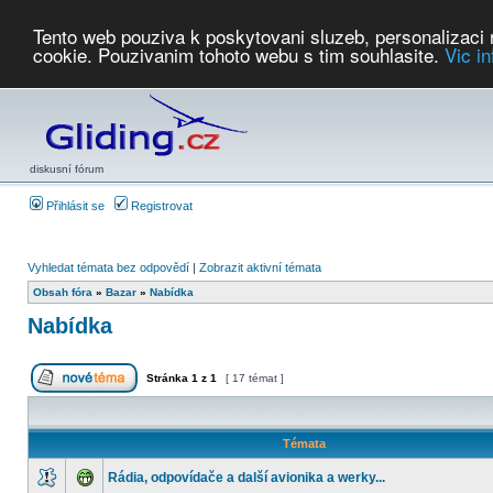
Tento web pouziva k poskytovani sluzeb, personalizaci
cookie. Pouzivanim tohoto webu s tim souhlasite.
Vic i
Počasí
Soutěže
2026:
AZ Cup
Podbrdsky pohar
JPJ
WGC
PMCR
FL
PreWWGC
Saf
diskusní fórum
Přihlásit se
Registrovat
Vyhledat témata bez odpovědí
|
Zobrazit aktivní témata
Obsah fóra
»
Bazar
»
Nabídka
Nabídka
Stránka
1
z
1
[ 17 témat ]
Témata
Rádia, odpovídače a další avionika a werky...