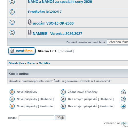
NANO a NANO4 za specialni ceny 2026
Prodávám DG202/17
prodám VSO-10 OK-2500
NAMIBIE - Veronica 2026/2027
Zobrazit témata za předchozí:
Stránka
1
z
1
[ 17 témat ]
Obsah fóra
»
Bazar
»
Nabídka
Kdo je online
Uživatelé procházející toto fórum: Žádní registrovaní uživatelé a 1 návštěvník
Nové příspěvky
Žádné nové příspěvky
Nové příspěvky [ Oblíbené ]
Bez nových příspěvků [ Oblíbené ]
Nové příspěvky [ Zamknuté ]
Bez nových příspěvků [ Zamknuté ]
Hledat:
Založeno na
php
Čes