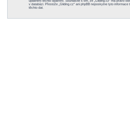
uplatnění těchto opatření. Souhlasíte s tím, že „Gliding.cz“ má právo o
v databázi. Přestože „Gliding.cz“ ani phpBB neposkytne tyto informace 
těchto dat.