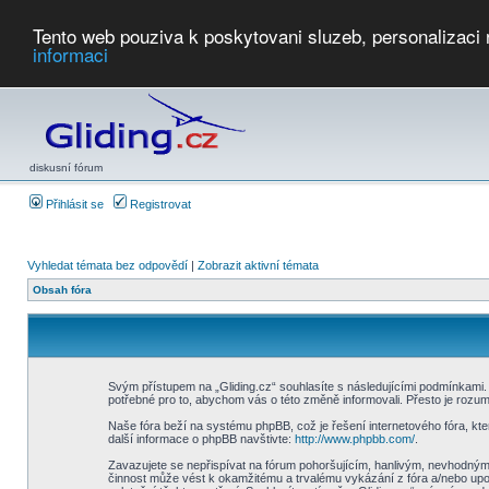
Tento web pouziva k poskytovani sluzeb, personalizaci
informaci
Počasí
Soutěže
2026:
AZ Cup
Podbrdsky pohar
JPJ
WGC
PMCR
FL
PreWWGC
Saf
diskusní fórum
Přihlásit se
Registrovat
Vyhledat témata bez odpovědí
|
Zobrazit aktivní témata
Obsah fóra
Svým přístupem na „Gliding.cz“ souhlasíte s následujícími podmínkami. 
potřebné pro to, abychom vás o této změně informovali. Přesto je rozu
Naše fóra beží na systému phpBB, což je řešení internetového fóra, kter
další informace o phpBB navštivte:
http://www.phpbb.com/
.
Zavazujete se nepřispívat na fórum pohoršujícím, hanlivým, nevhodným, 
činnost může vést k okamžitému a trvalému vykázání z fóra a/nebo upo