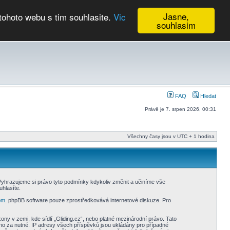
Jasne,
tohoto webu s tim souhlasite.
Vic
souhlasim
Kalendář
FAQ
Hledat
Právě je 7. srpen 2026, 00:31
Všechny časy jsou v UTC + 1 hodina
 Vyhrazujeme si právo tyto podmínky kdykoliv změnit a učiníme vše
hlasíte.
om
. phpBB software pouze zprostředkovává internetové diskuze. Pro
y v zemi, kde sídlí „Gliding.cz“, nebo platné mezinárodní právo. Tato
no za nutné. IP adresy všech příspěvků jsou ukládány pro případné