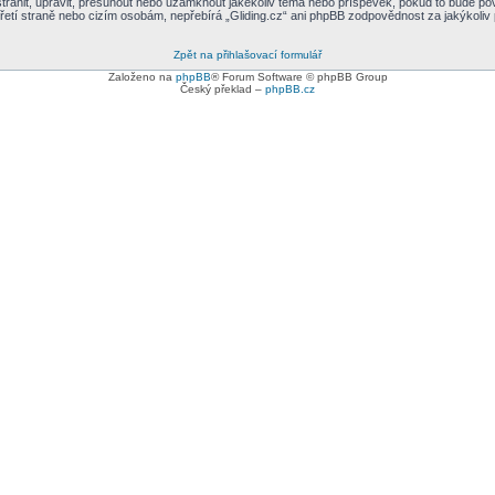
dstranit, upravit, přesunout nebo uzamknout jakékoliv téma nebo příspěvek, pokud to bude po
třetí straně nebo cizím osobám, nepřebírá „Gliding.cz“ ani phpBB zodpovědnost za jakýkoliv
Zpět na přihlašovací formulář
Založeno na
phpBB
® Forum Software © phpBB Group
Český překlad –
phpBB.cz