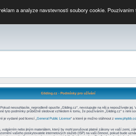
 reklam a analyze navstevnosti soubory cookie. Pouzivanim 
ari
PMCRj
TCup
EGC
DGC
PPV
RP
JWGC
RP
HOP
GGP
CPS On-line
archiv »
SK
Gliding.cz - Podmínky pro užívání
Pokud nesouhlasíte, neprodleně opusťte „Gliding.cz“, nevstupujte na něj a nepoužívejte jej.
mné tyto podmínky průběžně sledovat vzhledem k tomu, že používáním „Gliding.cz“ s nimi sou
é je vydané pod licencí „
General Public License
“ a které je možno stáhnout z
www.phpbb.c
vulgárním nebo jiným materiálem, který by mohl porušovat platné zákony ve vaší zemi, zákon
zornění vašeho poskytovatele internetových služeb (ISP) na vaši činnost, pokud bude uzná