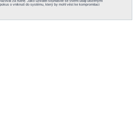
važovat za nutné. Jako uživatel souhlasíte se všemi údaji uloženými
 pokus o vniknutí do systému, který by mohl vést ke kompromitaci