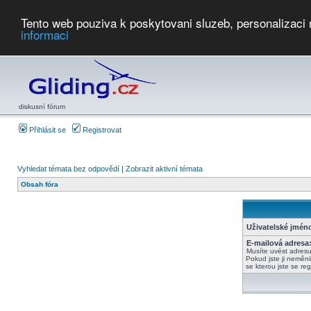
Tento web pouziva k poskytovani sluzeb, personalizaci
informaci
Počasí
Soutěže
2026:
AZ Cup
Podbrdsky pohar
JPJ
WGC
PMCR
FL
PreWWGC
Saf
diskusní fórum
Přihlásit se
Registrovat
Vyhledat témata bez odpovědí
|
Zobrazit aktivní témata
Obsah fóra
Uživatelské jmén
E-mailová adresa
Musíte uvést adres
Pokud jste ji neměnil
se kterou jste se regi