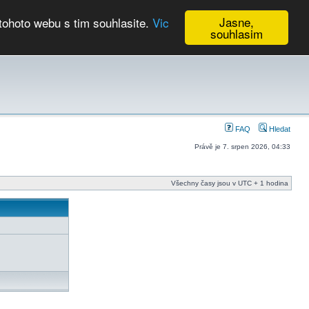
Jasne,
tohoto webu s tim souhlasite.
Vic
souhlasim
Kalendář
FAQ
Hledat
Právě je 7. srpen 2026, 04:33
Všechny časy jsou v UTC + 1 hodina