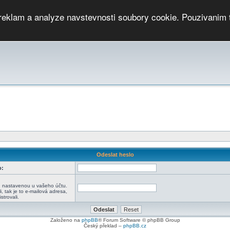
 reklam a analyze navstevnosti soubory cookie. Pouzivanim 
ari
PMCRj
TCup
EGC
DGC
PPV
RP
JWGC
RP
HOP
GGP
CPS On-line
archiv »
SK
Odeslat heslo
o:
:
u nastavenou u vašeho účtu.
i, tak je to e-mailová adresa,
strovali.
Založeno na
phpBB
® Forum Software © phpBB Group
Český překlad –
phpBB.cz