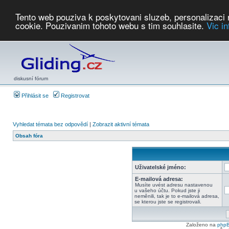
Tento web pouziva k poskytovani sluzeb, personalizaci
cookie. Pouzivanim tohoto webu s tim souhlasite.
Vic i
Počasí
Soutěže
2026:
AZ Cup
Podbrdsky pohar
JPJ
WGC
PMCR
FL
PreWWGC
Saf
diskusní fórum
Přihlásit se
Registrovat
Vyhledat témata bez odpovědí
|
Zobrazit aktivní témata
Obsah fóra
Uživatelské jméno:
E-mailová adresa:
Musíte uvést adresu nastavenou
u vašeho účtu. Pokud jste ji
neměnili, tak je to e-mailová adresa,
se kterou jste se registrovali.
Založeno na
php