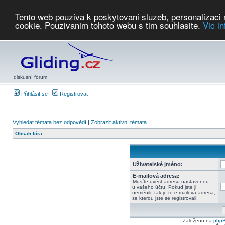
Tento web pouziva k poskytovani sluzeb, personalizaci
cookie. Pouzivanim tohoto webu s tim souhlasite.
Vic i
Počasí
Soutěže
2026:
AZ Cup
Podbrdsky pohar
JPJ
WGC
PMCR
FL
PreWWGC
Saf
diskusní fórum
Přihlásit se
Registrovat
Vyhledat témata bez odpovědí
|
Zobrazit aktivní témata
Obsah fóra
Uživatelské jméno:
E-mailová adresa:
Musíte uvést adresu nastavenou
u vašeho účtu. Pokud jste ji
neměnili, tak je to e-mailová adresa,
se kterou jste se registrovali.
Založeno na
php