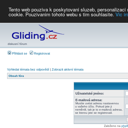
Tento web pouziva k poskytovani sluzeb, personalizaci
cookie. Pouzivanim tohoto webu s tim souhlasite.
Vic i
Počasí
Soutěže
2026:
AZ Cup
Podbrdsky pohar
JPJ
WGC
PMCR
FL
PreWWGC
Saf
diskusní fórum
Přihlásit se
Registrovat
Vyhledat témata bez odpovědí
|
Zobrazit aktivní témata
Obsah fóra
Uživatelské jméno:
E-mailová adresa:
Musíte uvést adresu nastavenou
u vašeho účtu. Pokud jste ji
neměnili, tak je to e-mailová adresa,
se kterou jste se registrovali.
Založeno na
php