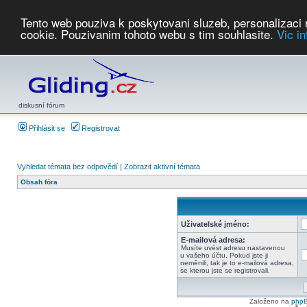
Tento web pouziva k poskytovani sluzeb, personalizaci
cookie. Pouzivanim tohoto webu s tim souhlasite.
Vic i
Počasí
Soutěže
2026:
AZ Cup
Podbrdsky pohar
JPJ
WGC
PMCR
FL
PreWWGC
Saf
diskusní fórum
Přihlásit se
Registrovat
Vyhledat témata bez odpovědí
|
Zobrazit aktivní témata
Obsah fóra
Uživatelské jméno:
E-mailová adresa:
Musíte uvést adresu nastavenou
u vašeho účtu. Pokud jste ji
neměnili, tak je to e-mailová adresa,
se kterou jste se registrovali.
Založeno na
php