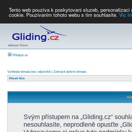
Tento web pouziva k poskytovani sluzeb, personalizaci
cookie. Pouzivanim tohoto webu s tim souhlasite.
Vic i
Počasí
Soutěže
2026:
AZ Cup
Podbrdsky pohar
JPJ
WGC
PMCR
FL
PreWWGC
Saf
diskusní fórum
Přihlásit se
Vyhledat témata bez odpovědí
|
Zobrazit aktivní témata
Obsah fóra
Gli
Svým přístupem na „Gliding.cz“ souhl
nesouhlasíte, neprodleně opusťte „Glid