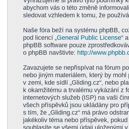
Vyhrazujeme si právo tyto podmínky kd
abychom vás o této změně informovali
sledovat vzhledem k tomu, že používán
Naše fóra beží na systému phpBB, což 
pod licencí „
General Public License
“ 
phpBB software pouze zprostředkovává
o phpBB navštivte:
http://www.phpbb.
Zavazujete se nepřispívat na fórum p
nebo jiným materiálem, který by mohl
v zemi, kde sídlí „Gliding.cz“, nebo p
k okamžitému a trvalému vykázání z f
internetových služeb (ISP) na vaši či
všech příspěvků jsou ukládány pro pří
s tím, že „Gliding.cz“ má právo odstra
jakékoliv téma nebo příspěvek, pokud 
souhlasíte se všemi údaji uloženými v