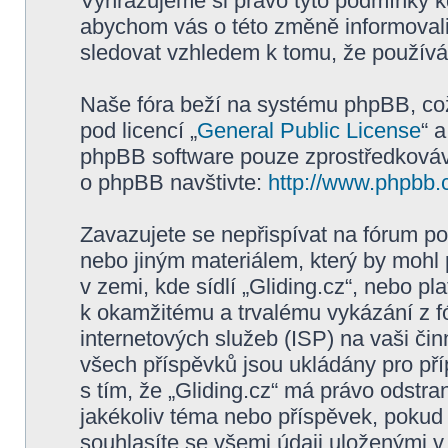
Vyhrazujeme si právo tyto podmínky kd
abychom vás o této změně informovali
sledovat vzhledem k tomu, že používán
Naše fóra beží na systému phpBB, což 
pod licencí „
General Public License
“ 
phpBB software pouze zprostředkovává
o phpBB navštivte:
http://www.phpbb.
Zavazujete se nepřispívat na fórum p
nebo jiným materiálem, který by mohl
v zemi, kde sídlí „Gliding.cz“, nebo p
k okamžitému a trvalému vykázání z f
internetových služeb (ISP) na vaši či
všech příspěvků jsou ukládány pro pří
s tím, že „Gliding.cz“ má právo odstra
jakékoliv téma nebo příspěvek, pokud 
souhlasíte se všemi údaji uloženými v