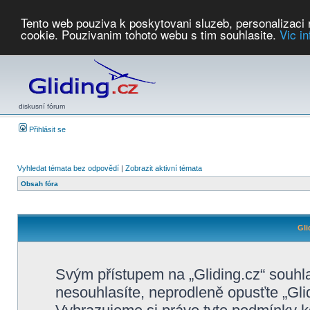
Tento web pouziva k poskytovani sluzeb, personalizaci
cookie. Pouzivanim tohoto webu s tim souhlasite.
Vic i
Počasí
Soutěže
2026:
AZ Cup
Podbrdsky pohar
JPJ
WGC
PMCR
FL
PreWWGC
Saf
diskusní fórum
Přihlásit se
Vyhledat témata bez odpovědí
|
Zobrazit aktivní témata
Obsah fóra
Gli
Svým přístupem na „Gliding.cz“ souhl
nesouhlasíte, neprodleně opusťte „Glid