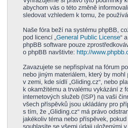
Vyhrazujeme si právo tyto podmínky kd
abychom vás o této změně informovali
sledovat vzhledem k tomu, že používán
Naše fóra beží na systému phpBB, což 
pod licencí „
General Public License
“ 
phpBB software pouze zprostředkovává
o phpBB navštivte:
http://www.phpbb.
Zavazujete se nepřispívat na fórum p
nebo jiným materiálem, který by mohl
v zemi, kde sídlí „Gliding.cz“, nebo p
k okamžitému a trvalému vykázání z f
internetových služeb (ISP) na vaši či
všech příspěvků jsou ukládány pro pří
s tím, že „Gliding.cz“ má právo odstra
jakékoliv téma nebo příspěvek, pokud 
souhlasíte se všemi údaji uloženými v