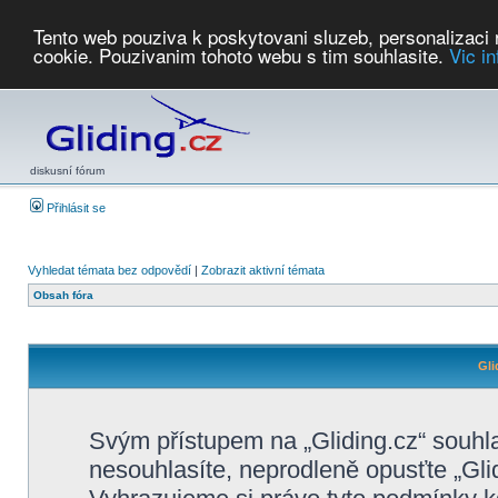
Tento web pouziva k poskytovani sluzeb, personalizaci
cookie. Pouzivanim tohoto webu s tim souhlasite.
Vic i
Počasí
Soutěže
2026:
AZ Cup
Podbrdsky pohar
JPJ
WGC
PMCR
FL
PreWWGC
Saf
diskusní fórum
Přihlásit se
Vyhledat témata bez odpovědí
|
Zobrazit aktivní témata
Obsah fóra
Gli
Svým přístupem na „Gliding.cz“ souhl
nesouhlasíte, neprodleně opusťte „Glid