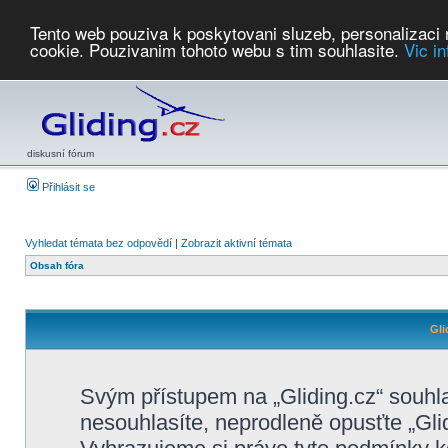
Tento web pouziva k poskytovani sluzeb, personalizaci
cookie. Pouzivanim tohoto webu s tim souhlasite.
Vic i
Počasí
Soutěže
2026:
AZ Cup
Podbrdsky pohar
JPJ
WGC
PMCR
FL
PreWWGC
Saf
diskusní fórum
Přihlásit se
Vyhledat témata bez odpovědí
|
Zobrazit aktivní témata
Obsah fóra
Gli
Svým přístupem na „Gliding.cz“ souhl
nesouhlasíte, neprodleně opusťte „Glid