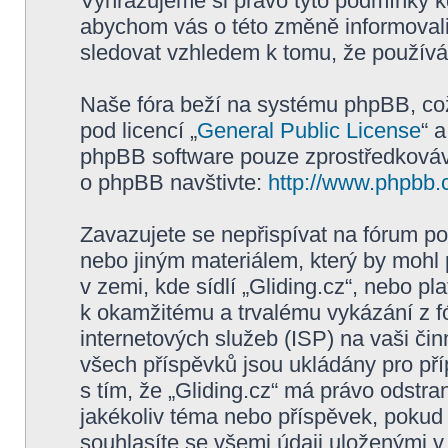
Vyhrazujeme si právo tyto podmínky kd
abychom vás o této změně informovali
sledovat vzhledem k tomu, že používán
Naše fóra beží na systému phpBB, což 
pod licencí „
General Public License
“ 
phpBB software pouze zprostředkovává
o phpBB navštivte:
http://www.phpbb.
Zavazujete se nepřispívat na fórum p
nebo jiným materiálem, který by mohl
v zemi, kde sídlí „Gliding.cz“, nebo p
k okamžitému a trvalému vykázání z f
internetových služeb (ISP) na vaši či
všech příspěvků jsou ukládány pro pří
s tím, že „Gliding.cz“ má právo odstra
jakékoliv téma nebo příspěvek, pokud 
souhlasíte se všemi údaji uloženými v