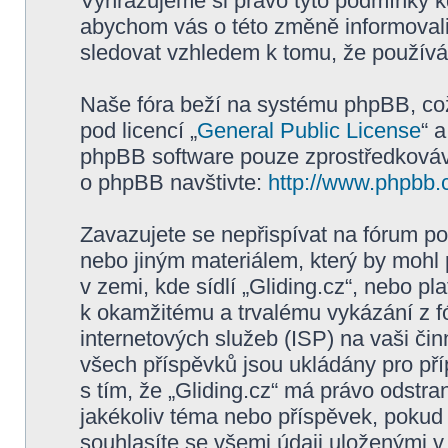
Vyhrazujeme si právo tyto podmínky kd
abychom vás o této změně informovali
sledovat vzhledem k tomu, že používán
Naše fóra beží na systému phpBB, což 
pod licencí „
General Public License
“ 
phpBB software pouze zprostředkovává
o phpBB navštivte:
http://www.phpbb.
Zavazujete se nepřispívat na fórum p
nebo jiným materiálem, který by mohl
v zemi, kde sídlí „Gliding.cz“, nebo p
k okamžitému a trvalému vykázání z f
internetových služeb (ISP) na vaši či
všech příspěvků jsou ukládány pro pří
s tím, že „Gliding.cz“ má právo odstra
jakékoliv téma nebo příspěvek, pokud 
souhlasíte se všemi údaji uloženými v