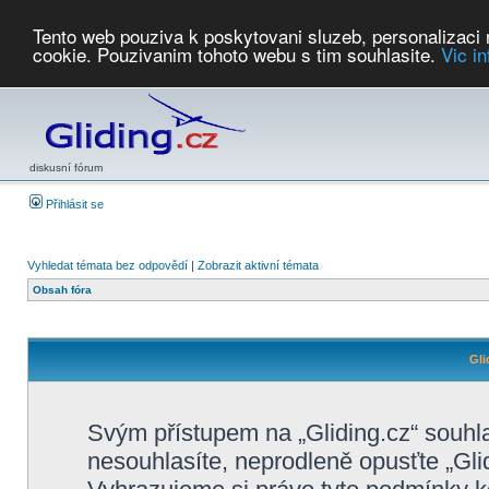
Tento web pouziva k poskytovani sluzeb, personalizaci
cookie. Pouzivanim tohoto webu s tim souhlasite.
Vic i
Počasí
Soutěže
2026:
AZ Cup
Podbrdsky pohar
JPJ
WGC
PMCR
FL
PreWWGC
Saf
diskusní fórum
Přihlásit se
Vyhledat témata bez odpovědí
|
Zobrazit aktivní témata
Obsah fóra
Gli
Svým přístupem na „Gliding.cz“ souhl
nesouhlasíte, neprodleně opusťte „Glid