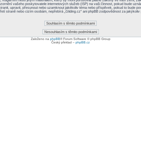
vulgárním nebo jiným materiálem, který by mohl porušovat platné zákony ve vaší zemi, zákon
zornění vašeho poskytovatele internetových služeb (ISP) na vaši činnost, pokud bude uzná
dstranit, upravit, přesunout nebo uzamknout jakékoliv téma nebo příspěvek, pokud to bude po
třetí straně nebo cizím osobám, nepřebírá „Gliding.cz“ ani phpBB zodpovědnost za jakýkoliv
Založeno na
phpBB
® Forum Software © phpBB Group
Český překlad –
phpBB.cz