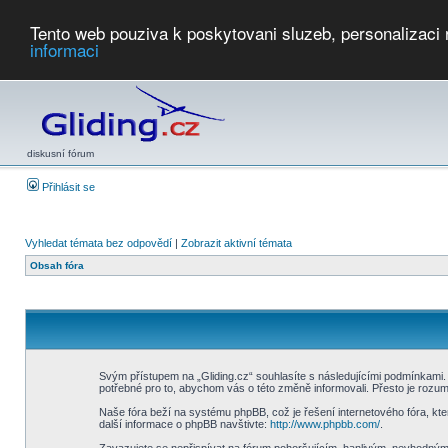
Tento web pouziva k poskytovani sluzeb, personalizaci
informaci
Počasí
Soutěže
2026:
AZ Cup
Podbrdsky pohar
JPJ
WGC
PMCR
FL
PreWWGC
Saf
diskusní fórum
Přihlásit se
Vyhledat témata bez odpovědí
|
Zobrazit aktivní témata
Obsah fóra
Svým přístupem na „Gliding.cz“ souhlasíte s následujícími podmínkami. 
potřebné pro to, abychom vás o této změně informovali. Přesto je rozu
Naše fóra beží na systému phpBB, což je řešení internetového fóra, kter
další informace o phpBB navštivte:
http://www.phpbb.com/
.