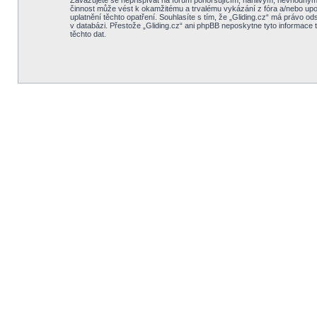
Zavazujete se nepřispívat na fórum pohoršujícím, hanlivým, nevhodným, 
činnost může vést k okamžitému a trvalému vykázání z fóra a/nebo upo
uplatnění těchto opatření. Souhlasíte s tím, že „Gliding.cz“ má právo o
v databázi. Přestože „Gliding.cz“ ani phpBB neposkytne tyto informace 
těchto dat.