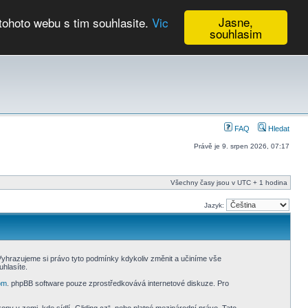
Jasne,
tohoto webu s tim souhlasite.
Vic
souhlasim
Kalendář
FAQ
Hledat
Právě je 9. srpen 2026, 07:17
Všechny časy jsou v UTC + 1 hodina
Jazyk:
 Vyhrazujeme si právo tyto podmínky kdykoliv změnit a učiníme vše
hlasíte.
om
. phpBB software pouze zprostředkovává internetové diskuze. Pro