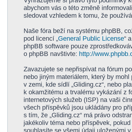
Vyhrazujeme si právo tyto podmínky kd
abychom vás o této změně informovali
sledovat vzhledem k tomu, že používán
Naše fóra beží na systému phpBB, což 
pod licencí „
General Public License
“ 
phpBB software pouze zprostředkovává
o phpBB navštivte:
http://www.phpbb.
Zavazujete se nepřispívat na fórum p
nebo jiným materiálem, který by mohl
v zemi, kde sídlí „Gliding.cz“, nebo p
k okamžitému a trvalému vykázání z f
internetových služeb (ISP) na vaši či
všech příspěvků jsou ukládány pro pří
s tím, že „Gliding.cz“ má právo odstra
jakékoliv téma nebo příspěvek, pokud 
souhlasíte se všemi údaji uloženými v