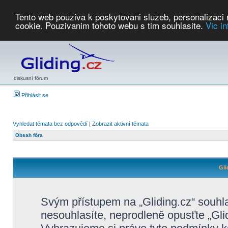
Tento web pouziva k poskytovani sluzeb, personalizaci
cookie. Pouzivanim tohoto webu s tim souhlasite.
Vic i
Počasí
Soutěže
2026:
AZ Cup
Podbrdsky pohar
JPJ
WGC
PMCR
FL
PreWWGC
Saf
diskusní fórum
Přihlásit se
Vyhledat témata bez odpovědí
|
Zobrazit aktivní témata
Obsah fóra
Gli
Svým přístupem na „Gliding.cz“ souhl
nesouhlasíte, neprodleně opusťte „Glid