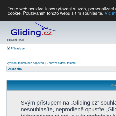
Tento web pouziva k poskytovani sluzeb, personalizaci
cookie. Pouzivanim tohoto webu s tim souhlasite.
Vic i
Počasí
Soutěže
2026:
AZ Cup
Podbrdsky pohar
JPJ
WGC
PMCR
FL
PreWWGC
Saf
diskusní fórum
Přihlásit se
Vyhledat témata bez odpovědí
|
Zobrazit aktivní témata
Obsah fóra
Gli
Svým přístupem na „Gliding.cz“ souhl
nesouhlasíte, neprodleně opusťte „Glid