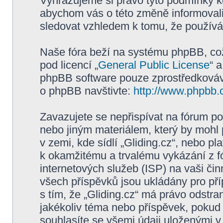
Vyhrazujeme si právo tyto podmínky kd
abychom vás o této změně informovali
sledovat vzhledem k tomu, že používán
Naše fóra beží na systému phpBB, což 
pod licencí „
General Public License
“ 
phpBB software pouze zprostředkovává
o phpBB navštivte:
http://www.phpbb.
Zavazujete se nepřispívat na fórum p
nebo jiným materiálem, který by mohl
v zemi, kde sídlí „Gliding.cz“, nebo p
k okamžitému a trvalému vykázání z f
internetových služeb (ISP) na vaši či
všech příspěvků jsou ukládány pro pří
s tím, že „Gliding.cz“ má právo odstra
jakékoliv téma nebo příspěvek, pokud 
souhlasíte se všemi údaji uloženými v