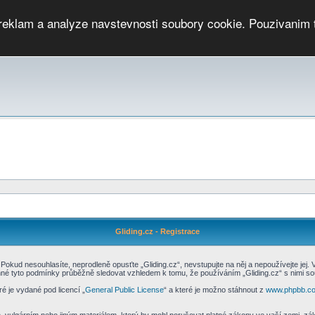
 reklam a analyze navstevnosti soubory cookie. Pouzivanim 
ari
PMCRj
TCup
EGC
DGC
PPV
RP
JWGC
RP
HOP
GGP
CPS On-line
archiv »
SK
Gliding.cz - Registrace
Pokud nesouhlasíte, neprodleně opusťte „Gliding.cz“, nevstupujte na něj a nepoužívejte jej.
mné tyto podmínky průběžně sledovat vzhledem k tomu, že používáním „Gliding.cz“ s nimi sou
é je vydané pod licencí „
General Public License
“ a které je možno stáhnout z
www.phpbb.c