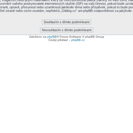
vulgárním nebo jiným materiálem, který by mohl porušovat platné zákony ve vaší zemi, zákon
zornění vašeho poskytovatele internetových služeb (ISP) na vaši činnost, pokud bude uzná
dstranit, upravit, přesunout nebo uzamknout jakékoliv téma nebo příspěvek, pokud to bude po
třetí straně nebo cizím osobám, nepřebírá „Gliding.cz“ ani phpBB zodpovědnost za jakýkoliv
Založeno na
phpBB
® Forum Software © phpBB Group
Český překlad –
phpBB.cz