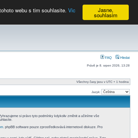
Jasne,
tohoto webu s tim souhlasite.
Vic
souhlasim
Kalendář
FAQ
Hledat
Právě je 8. srpen 2026, 13:28
Všechny časy jsou v UTC + 1 hodina
Jazyk:
 Vyhrazujeme si právo tyto podmínky kdykoliv změnit a učiníme vše
hlasíte.
om
. phpBB software pouze zprostředkovává internetové diskuze. Pro