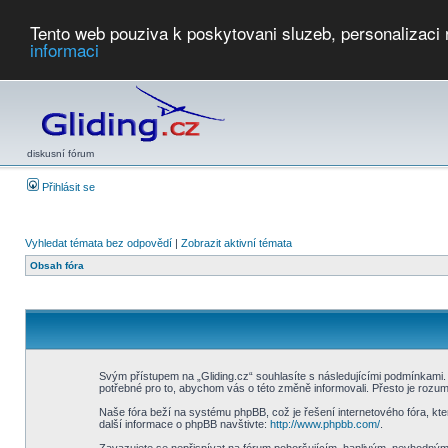
Tento web pouziva k poskytovani sluzeb, personalizaci
informaci
Počasí
Soutěže
2026:
AZ Cup
Podbrdsky pohar
JPJ
WGC
PMCR
FL
PreWWGC
Saf
diskusní fórum
Přihlásit se
Vyhledat témata bez odpovědí
|
Zobrazit aktivní témata
Obsah fóra
Svým přístupem na „Gliding.cz“ souhlasíte s následujícími podmínkami. 
potřebné pro to, abychom vás o této změně informovali. Přesto je rozu
Naše fóra beží na systému phpBB, což je řešení internetového fóra, kter
další informace o phpBB navštivte:
http://www.phpbb.com/
.