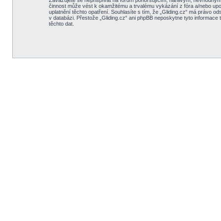
Zavazujete se nepřispívat na fórum pohoršujícím, hanlivým, nevhodným, 
činnost může vést k okamžitému a trvalému vykázání z fóra a/nebo upo
uplatnění těchto opatření. Souhlasíte s tím, že „Gliding.cz“ má právo o
v databázi. Přestože „Gliding.cz“ ani phpBB neposkytne tyto informace 
těchto dat.