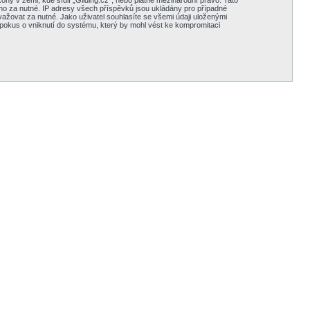
y v zemi, kde sídlí „Gliding.cz“, nebo platné mezinárodní právo. Tato
no za nutné. IP adresy všech příspěvků jsou ukládány pro případné
važovat za nutné. Jako uživatel souhlasíte se všemi údaji uloženými
 pokus o vniknutí do systému, který by mohl vést ke kompromitaci