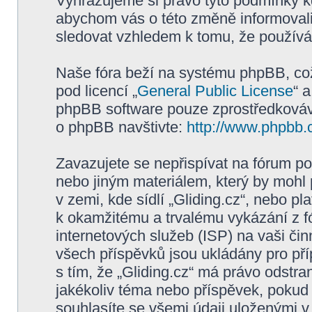
Vyhrazujeme si právo tyto podmínky kd
abychom vás o této změně informovali
sledovat vzhledem k tomu, že používán
Naše fóra beží na systému phpBB, což 
pod licencí „
General Public License
“ 
phpBB software pouze zprostředkovává
o phpBB navštivte:
http://www.phpbb.
Zavazujete se nepřispívat na fórum p
nebo jiným materiálem, který by mohl
v zemi, kde sídlí „Gliding.cz“, nebo p
k okamžitému a trvalému vykázání z f
internetových služeb (ISP) na vaši či
všech příspěvků jsou ukládány pro pří
s tím, že „Gliding.cz“ má právo odstra
jakékoliv téma nebo příspěvek, pokud 
souhlasíte se všemi údaji uloženými v