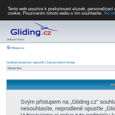
Tento web pouziva k poskytovani sluzeb, personalizaci
cookie. Pouzivanim tohoto webu s tim souhlasite.
Vic i
Počasí
Soutěže
2026:
AZ Cup
Podbrdsky pohar
JPJ
WGC
PMCR
FL
PreWWGC
Saf
diskusní fórum
Přihlásit se
Vyhledat témata bez odpovědí
|
Zobrazit aktivní témata
Obsah fóra
Gli
Svým přístupem na „Gliding.cz“ souhl
nesouhlasíte, neprodleně opusťte „Glid