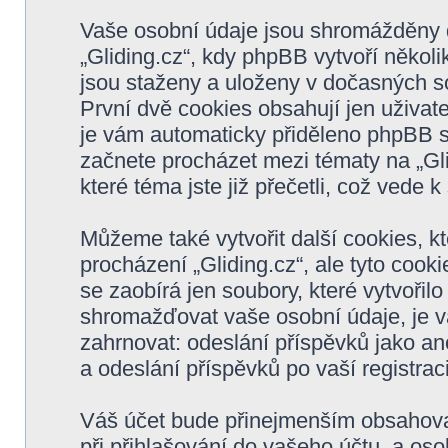
Vaše osobní údaje jsou shromážděny 
„Gliding.cz“, kdy phpBB vytvoří několi
jsou staženy a uloženy v dočasných s
První dvě cookies obsahují jen uživate
je vám automaticky přiděleno phpBB so
začnete procházet mezi tématy na „Gli
které téma jste již přečetli, což vede
Můžeme také vytvořit další cookies, 
procházení „Gliding.cz“, ale tyto coo
se zaobírá jen soubory, které vytvoř
shromažďovat vaše osobní údaje, je v
zahrnovat: odeslání příspěvků jako ano
a odeslání příspěvků po vaší registraci
Váš účet bude přinejmenším obsahovat
při přihlašování do vašeho účtu, a os