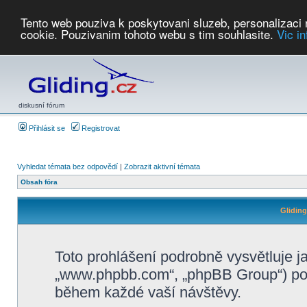
Tento web pouziva k poskytovani sluzeb, personalizaci
cookie. Pouzivanim tohoto webu s tim souhlasite.
Vic i
Počasí
Soutěže
2026:
AZ Cup
Podbrdsky pohar
JPJ
WGC
PMCR
FL
PreWWGC
Saf
diskusní fórum
Přihlásit se
Registrovat
Vyhledat témata bez odpovědí
|
Zobrazit aktivní témata
Obsah fóra
Glidin
Toto prohlášení podrobně vysvětluje j
„www.phpbb.com“, „phpBB Group“) po
během každé vaší návštěvy.