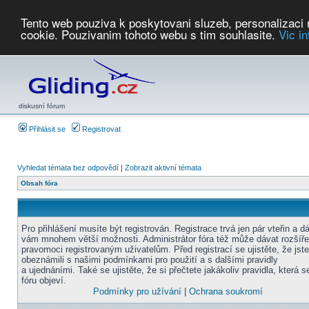
Tento web pouziva k poskytovani sluzeb, personalizaci
cookie. Pouzivanim tohoto webu s tim souhlasite.
Vic i
Počasí
Soutěže
2026:
AZ Cup
Podbrdsky pohar
JPJ
WGC
PMCR
FL
PreWWGC
Saf
diskusní fórum
Přihlásit se
Registrovat
Vyhledat témata bez odpovědí
|
Zobrazit aktivní témata
Obsah fóra
Pro přihlášení musíte být registrován. Registrace trvá jen pár vteřin a d
vám mnohem větší možnosti. Administrátor fóra též může dávat rozšíř
pravomoci registrovaným uživatelům. Před registrací se ujistěte, že jst
obeznámili s našimi podmínkami pro použití a s dalšími pravidly
a ujednáními. Také se ujistěte, že si přečtete jakákoliv pravidla, která s
fóru objeví.
Podmínky pro užívání
|
Ochrana soukromí