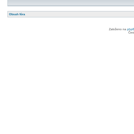
Obsah fóra
Založeno na
php
Čes