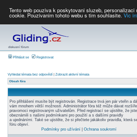
Tento web pouziva k poskytovani sluzeb, personalizaci
cookie. Pouzivanim tohoto webu s tim souhlasite.
Vic i
Počasí
Soutěže
2026:
AZ Cup
Podbrdsky pohar
JPJ
WGC
PMCR
FL
PreWWGC
Saf
diskusní fórum
Přihlásit se
Registrovat
Vyhledat témata bez odpovědí
|
Zobrazit aktivní témata
Obsah fóra
Pro přihlášení musíte být registrován. Registrace trvá jen pár vteřin a d
vám mnohem větší možnosti. Administrátor fóra též může dávat rozšíř
pravomoci registrovaným uživatelům. Před registrací se ujistěte, že jst
obeznámili s našimi podmínkami pro použití a s dalšími pravidly
a ujednáními. Také se ujistěte, že si přečtete jakákoliv pravidla, která s
fóru objeví.
Podmínky pro užívání
|
Ochrana soukromí