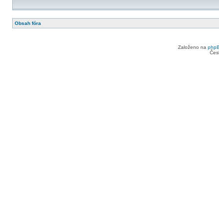
Obsah fóra
Založeno na
php
Čes