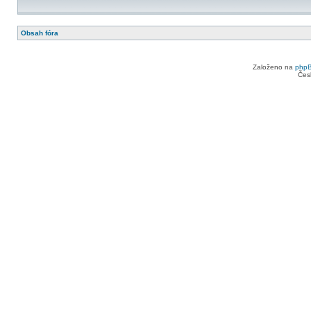
Obsah fóra
Založeno na
php
Čes