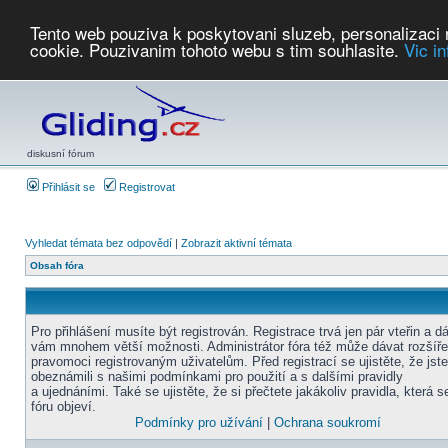
Tento web pouziva k poskytovani sluzeb, personalizaci
cookie. Pouzivanim tohoto webu s tim souhlasite.
Vic i
Počasí
Soutěže
2026:
AZ Cup
Podbrdsky pohar
JPJ
WGC
PMCR
FL
PreWWGC
Saf
diskusní fórum
Přihlásit se
Registrovat
Vyhledat témata bez odpovědí
|
Zobrazit aktivní témata
Obsah fóra
Pro přihlášení musíte být registrován. Registrace trvá jen pár vteřin a d
vám mnohem větší možnosti. Administrátor fóra též může dávat rozšíř
pravomoci registrovaným uživatelům. Před registrací se ujistěte, že jst
obeznámili s našimi podmínkami pro použití a s dalšími pravidly
a ujednáními. Také se ujistěte, že si přečtete jakákoliv pravidla, která s
fóru objeví.
Podmínky pro užívání
|
Ochrana soukromí