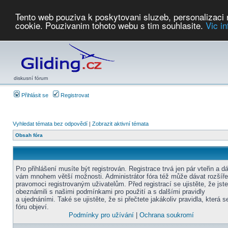
Tento web pouziva k poskytovani sluzeb, personalizaci
cookie. Pouzivanim tohoto webu s tim souhlasite.
Vic i
Počasí
Soutěže
2026:
AZ Cup
Podbrdsky pohar
JPJ
WGC
PMCR
FL
PreWWGC
Saf
diskusní fórum
Přihlásit se
Registrovat
Vyhledat témata bez odpovědí
|
Zobrazit aktivní témata
Obsah fóra
Pro přihlášení musíte být registrován. Registrace trvá jen pár vteřin a d
vám mnohem větší možnosti. Administrátor fóra též může dávat rozšíř
pravomoci registrovaným uživatelům. Před registrací se ujistěte, že jst
obeznámili s našimi podmínkami pro použití a s dalšími pravidly
a ujednáními. Také se ujistěte, že si přečtete jakákoliv pravidla, která s
fóru objeví.
Podmínky pro užívání
|
Ochrana soukromí