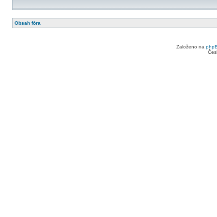
Obsah fóra
Založeno na
php
Čes