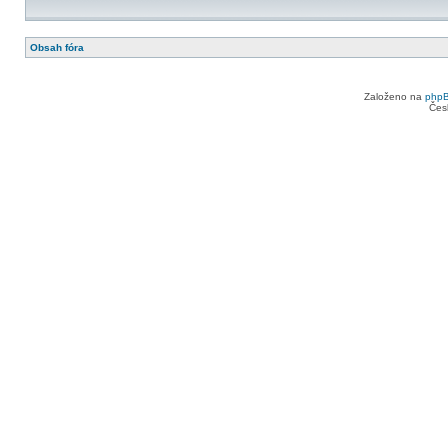
Obsah fóra
Založeno na
php
Čes