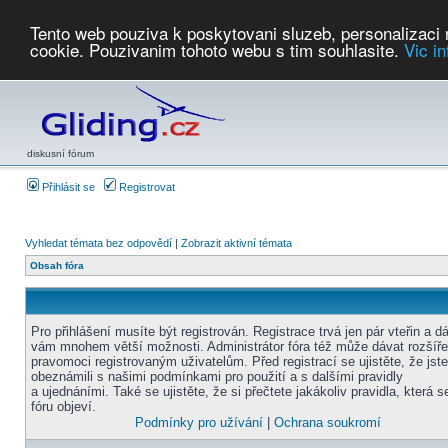
Tento web pouziva k poskytovani sluzeb, personalizaci
cookie. Pouzivanim tohoto webu s tim souhlasite.
Vic i
Počasí
Soutěže
2026:
AZ Cup
Podbrdsky pohar
JPJ
WGC
PMCR
FL
PreWWGC
Saf
diskusní fórum
Přihlásit se
Registrovat
Vyhledat témata bez odpovědí
|
Zobrazit aktivní témata
Obsah fóra
Pro přihlášení musíte být registrován. Registrace trvá jen pár vteřin a d
vám mnohem větší možnosti. Administrátor fóra též může dávat rozšíř
pravomoci registrovaným uživatelům. Před registrací se ujistěte, že jst
obeznámili s našimi podmínkami pro použití a s dalšími pravidly
a ujednáními. Také se ujistěte, že si přečtete jakákoliv pravidla, která s
fóru objeví.
Podmínky pro užívání
|
Ochrana soukromí