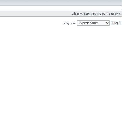
Všechny časy jsou v UTC + 1 hodina
Přejít na: