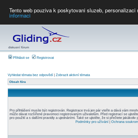
Tento web pouziva k poskytovani sluzeb, personalizaci
informaci
Počasí
Soutěže
2026:
AZ Cup
Podbrdsky pohar
JPJ
WGC
PMCR
FL
PreWWGC
Saf
diskusní fórum
Přihlásit se
Registrovat
Vyhledat témata bez odpovědí
|
Zobrazit aktivní témata
Obsah fóra
Pro přihlášení musíte být registrován. Registrace trvá jen pár vteřin a dává vám mnoh
může dávat rozšířené pravomoci registrovaným uživatelům. Před registrací se ujistět
pro použití a s dalšími pravidly a ujednáními. Také se ujistěte, že si přečtete jakákoliv 
Podmínky pro užívání
|
Ochrana soukrom