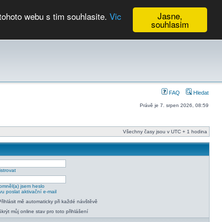
Jasne,
tohoto webu s tim souhlasite.
Vic
souhlasim
Kalendář
FAQ
Hledat
Právě je 7. srpen 2026, 08:59
Všechny časy jsou v UTC + 1 hodina
strovat
mněl(a) jsem heslo
u poslat aktivační e-mail
Přihlásit mě automaticky při každé návštěvě
Skrýt můj online stav pro toto přihlášení