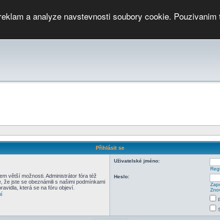
 reklam a analyze navstevnosti soubory cookie. Pouzivanim 
ari
PMCRj
TCup
EGC
DGC
PPV
RP
JWGC
RP
HOP
GGP
CPS On-line
archiv »
SK
Přihlásit se
Uživatelské jméno:
Regi
em větší možnosti. Administrátor fóra též
Heslo:
e, že jste se obeznámili s našimi podmínkami
Zapo
pravidla, která se na fóru objeví.
Znov
í