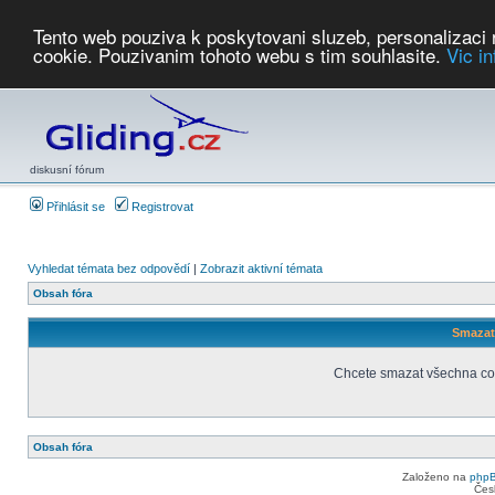
Tento web pouziva k poskytovani sluzeb, personalizaci
cookie. Pouzivanim tohoto webu s tim souhlasite.
Vic i
Počasí
Soutěže
2026:
AZ Cup
Podbrdsky pohar
JPJ
WGC
PMCR
FL
PreWWGC
Saf
diskusní fórum
Přihlásit se
Registrovat
Vyhledat témata bez odpovědí
|
Zobrazit aktivní témata
Obsah fóra
Smazat 
Chcete smazat všechna coo
Obsah fóra
Založeno na
php
Čes