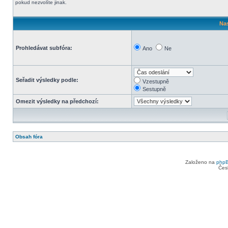
pokud nezvolíte jinak.
Nas
Prohledávat subfóra:
Ano
Ne
Seřadit výsledky podle:
Vzestupně
Sestupně
Omezit výsledky na předchozí:
Obsah fóra
Založeno na
php
Čes