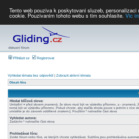
Tento web pouziva k poskytovani sluzeb, personalizaci
cookie. Pouzivanim tohoto webu s tim souhlasite.
Vic i
Počasí
Soutěže
2026:
AZ Cup
Podbrdsky pohar
JPJ
WGC
PMCR
FL
PreWWGC
Saf
diskusní fórum
Přihlásit se
Registrovat
Vyhledat témata bez odpovědí
|
Zobrazit aktivní témata
Obsah fóra
Hledat klíčová slova:
Umístění
+
před slovem znamená, že slovo musí být ve výsledku přítomno, a
-
znamená, ž
nemá být ve výsledku přítomno. Pokud chcete, aby stačila shoda pouze s jedním z více sl
umístěte je do závorek oddělené znakem
|
. Použitím * nahradíte část slova
Vyhledat autora:
Zadáním * nahradíte část slova
Prohledávat fóra:
Zvolte fórum nebo fóra, ve kterých chcete vyhledávat. Subfóra jsou prohledávána automat