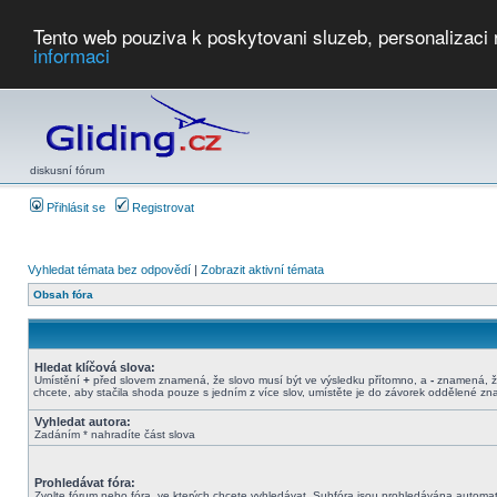
Tento web pouziva k poskytovani sluzeb, personalizaci
informaci
Počasí
Soutěže
2026:
AZ Cup
Podbrdsky pohar
JPJ
WGC
PMCR
FL
PreWWGC
Saf
diskusní fórum
Přihlásit se
Registrovat
Vyhledat témata bez odpovědí
|
Zobrazit aktivní témata
Obsah fóra
Hledat klíčová slova:
Umístění
+
před slovem znamená, že slovo musí být ve výsledku přítomno, a
-
znamená, že
chcete, aby stačila shoda pouze s jedním z více slov, umístěte je do závorek oddělené z
Vyhledat autora:
Zadáním * nahradíte část slova
Prohledávat fóra:
Zvolte fórum nebo fóra, ve kterých chcete vyhledávat. Subfóra jsou prohledávána automati