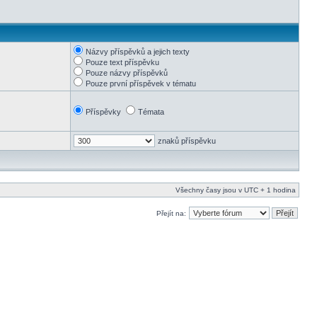
Názvy příspěvků a jejich texty
Pouze text příspěvku
Pouze názvy příspěvků
Pouze první příspěvek v tématu
Příspěvky
Témata
znaků příspěvku
Všechny časy jsou v UTC + 1 hodina
Přejít na: