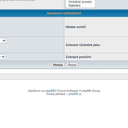
Nastavení vyhledávání
Hledat uvnitř:
Zobrazit výsledek jako:
Zobrazit prvních:
Založeno na
phpBB
® Forum Software © phpBB Group
Český překlad –
phpBB.cz