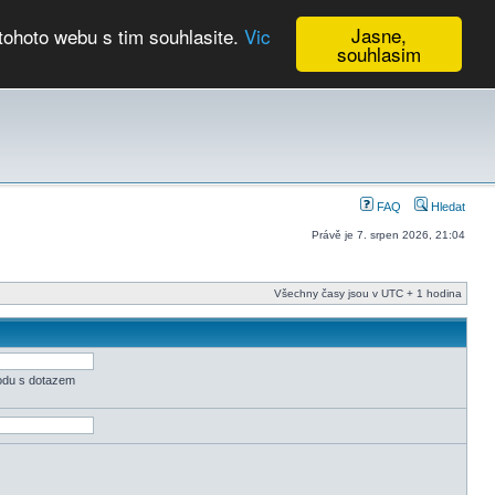
Jasne,
tohoto webu s tim souhlasite.
Vic
souhlasim
Kalendář
FAQ
Hledat
Právě je 7. srpen 2026, 21:04
Všechny časy jsou v UTC + 1 hodina
odu s dotazem