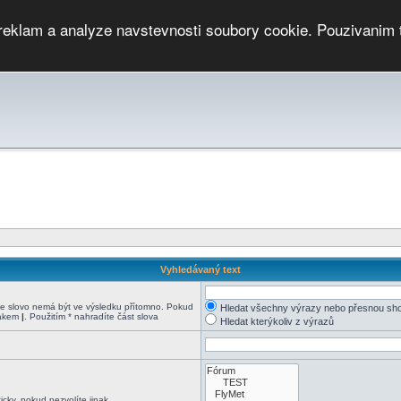
 reklam a analyze navstevnosti soubory cookie. Pouzivanim 
ari
PMCRj
TCup
EGC
DGC
PPV
RP
JWGC
RP
HOP
GGP
CPS On-line
archiv »
SK
Vyhledávaný text
 slovo nemá být ve výsledku přítomno. Pokud
Hledat všechny výrazy nebo přesnou sh
nakem
|
. Použitím * nahradíte část slova
Hledat kterýkoliv z výrazů
cky, pokud nezvolíte jinak.