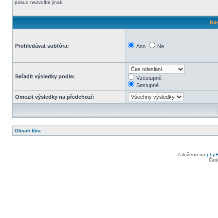
pokud nezvolíte jinak.
Nas
Prohledávat subfóra:
Ano
Ne
Seřadit výsledky podle:
Vzestupně
Sestupně
Omezit výsledky na předchozí:
Obsah fóra
Založeno na
php
Čes