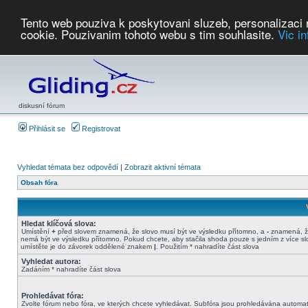
Tento web pouziva k poskytovani sluzeb, personalizaci
cookie. Pouzivanim tohoto webu s tim souhlasite.
Vic i
Počasí
Soutěže
2026:
AZ Cup
Podbrdsky pohar
JPJ
WGC
PMCR
FL
PreWWGC
Saf
diskusní fórum
Přihlásit se
Registrovat
Vyhledat témata bez odpovědí
|
Zobrazit aktivní témata
Obsah fóra
Hledat klíčová slova:
Umístění
+
před slovem znamená, že slovo musí být ve výsledku přítomno, a
-
znamená, ž
nemá být ve výsledku přítomno. Pokud chcete, aby stačila shoda pouze s jedním z více sl
umístěte je do závorek oddělené znakem
|
. Použitím * nahradíte část slova
Vyhledat autora:
Zadáním * nahradíte část slova
Prohledávat fóra:
Zvolte fórum nebo fóra, ve kterých chcete vyhledávat. Subfóra jsou prohledávána automat